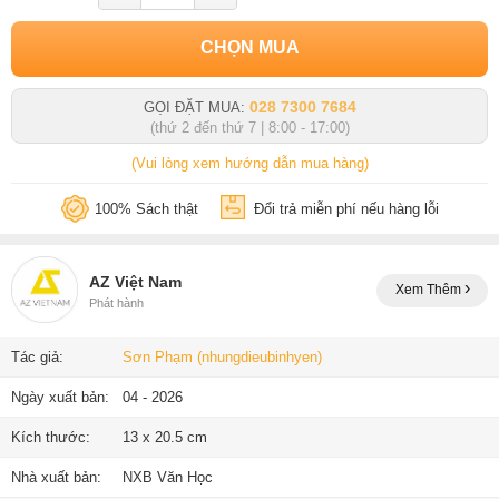
CHỌN MUA
028 7300 7684
GỌI ĐẶT MUA:
(thứ 2 đến thứ 7 | 8:00 - 17:00)
(Vui lòng xem hướng dẫn mua hàng)
100% Sách thật
Đổi trả miễn phí nếu hàng lỗi
AZ Việt Nam
Xem Thêm
Phát hành
Tác giả:
Sơn Phạm (nhungdieubinhyen)
Ngày xuất bản:
04 - 2026
Kích thước:
13 x 20.5 cm
Nhà xuất bản:
NXB Văn Học