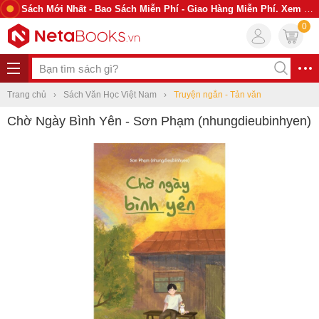
Sách Mới Nhất - Bao Sách Miễn Phí - Giao Hàng Miễn Phí. Xem Ngay
0
Trang chủ
Sách Văn Học Việt Nam
Truyện ngắn - Tản văn
Chờ Ngày Bình Yên - Sơn Phạm (nhungdieubinhyen)