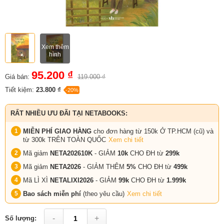
Xem thêm
hình
95.200 ₫
Giá bán:
119.000 ₫
Tiết kiệm:
23.800 ₫
-20%
RẤT NHIỀU ƯU ĐÃI TẠI NETABOOKS:
MIỄN PHÍ GIAO HÀNG
cho đơn hàng từ 150k Ở TP.HCM (cũ) và
từ 300k TRÊN TOÀN QUỐC
Xem chi tiết
Mã giảm
NETA202610K
- GIẢM
10k
CHO ĐH từ
299k
Mã giảm
NETA2026
- GIẢM THÊM
5%
CHO ĐH từ
499k
Mã LÌ XÌ
NETALIXI2026
- GIẢM
99k
CHO
ĐH từ
1.999k
Bao sách miễn phí
(theo yêu cầu)
Xem chi tiết
-
+
Số lượng: