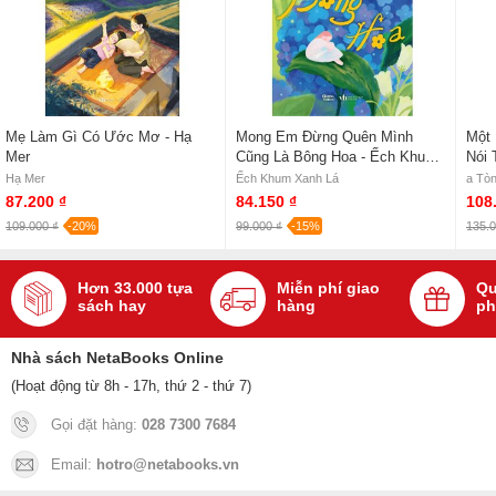
Mẹ Làm Gì Có Ước Mơ - Hạ
Mong Em Đừng Quên Mình
Một
Mer
Cũng Là Bông Hoa - Ếch Khum
Nói 
Xanh Lá
Hạ Mer
Ếch Khum Xanh Lá
a Tò
87.200 ₫
84.150 ₫
108
109.000 ₫
-20%
99.000 ₫
-15%
135.0
Hơn 33.000 tựa
Miễn phí giao
Qu
sách hay
hàng
ph
Nhà sách NetaBooks Online
(Hoạt động từ 8h - 17h, thứ 2 - thứ 7)
Gọi đặt hàng:
028 7300 7684
Email:
hotro@netabooks.vn