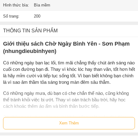
Hình thức bìa:
Bìa mềm
Số trang:
200
THÔNG TIN SẢN PHẨM
Giới thiệu sách Chờ Ngày Bình Yên - Sơn Phạm
(nhungdieubinhyen)
Có những ngày bạn lạc lối, tìm mãi chẳng thấy chút ánh sáng nào
cuối con đường bạn đi. Thay vì khóc lóc hay than vãn, tốt hơn hết
là hãy mỉm cười và tiếp tục sống tốt. Vì bạn biết không bạn chính
là vì sao âm thầm tỏa sáng trong màn đêm sâu thẳm.
Có những ngày mưa, dù bạn có che chắn thế nào, cũng không
thể tránh khỏi việc bị ướt. Thay vì oán trách bầu trời, hãy học
cách khoác thêm áo ấm và bình thản bước tiếp.
Có những ngày bạn nhìn người khác sống một cuộc đời đáng
Xem Thêm
mơ ước, rồi nhìn lại bản thân tự hỏi
“Nếu cả đời này mình không
rực rỡ thì sao?”
. Thay vì đứng bên hiên nhà người ta, mơ ước về
một vườn hoa rực rỡ, tốt hơn hết là hãy trở về nhà, lặng lẽ vun