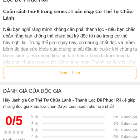
Cuốn sách thứ 6 trong series #1 bán chạy Cơ Thể Tự Chữa
Lành
Nếu bạn nghĩ rằng mình không cần phải thanh lọc - nếu bạn chắc
chắn rằng bạn không thể chứa bất kỳ độc tố nào trong cơ thể -
hãy nghĩ lại. Trong thế giới ngày nay, có những chất độc và mầm
bệnh đe dọa sức khỏe của chúng ta bắt đầu từ trước khi chúng ta
được sinh ra, và chúng tiếp tục kìm hãm chúng ta khi chúng ta
gặp phải chúng trong cuộc sống hàng ngày.Thanh lọc là một công
cụ quan trọng để chống lại những gánh nặng này - miễn là bạn
Xem Thêm
thực hiện đúng cách. Đó là lý do tại sao bạn cần cuốn sách này.
Anthony William, Medical Medium, đã đưa vô số thông tin và cái
nhìn sâu sắc vào một nguồn tài nguyên duy nhất để thanh lọc, bắt
ĐÁNH GIÁ CỦA ĐỘC GIẢ
đầu với 9 ngày thải độc 3: 6: 9 được ca ngợi của ông và mở rộng
Hãy đánh giá
Cơ Thể Tự Chữa Lành - Thanh Lọc Để Phục Hồi
để giúp
sang các cách thanh lọc cho những người có nhu cầu sức khỏe
những độc giả khác lựa chọn được cuốn sách phù hợp nhất!
cụ thể - bao gồm thanh lọc diệt trùng, thanh lọc buổi sáng và
thanh lọc giải độc kim loại nặng.
0/5
5
0% | 0 đánh giá
4
0% | 0 đánh giá
3
0% | 0 đánh giá
2
0% | 0 đánh giá
(0 nhận xét)