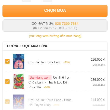
CHỌN MUA
028 7300 7684
GỌI ĐẶT MUA:
(thứ 2 đến thứ 7 | 8:00 - 17:00)
(Vui lòng xem hướng dẫn mua hàng)
THƯỜNG ĐƯỢC MUA CÙNG
236.000 ₫
Cơ Thể Tự Chữa Lành
-20%
295.000 ₫
Bạn đang xem
Cơ Thể Tự
236.000 ₫
Chữa Lành - Thanh Lọc Để
295.000 ₫
Phục Hồi
-20%
144.000 ₫
Cơ Thể Tự Chữa Lành - Phục
Hồi Tuyến Giáp
-20%
180.000 ₫