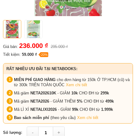
236.000 ₫
Giá bán:
295.000 ₫
Tiết kiệm:
59.000 ₫
-20%
RẤT NHIỀU ƯU ĐÃI TẠI NETABOOKS:
MIỄN PHÍ GIAO HÀNG
cho đơn hàng từ 150k Ở TP.HCM (cũ) và
từ 300k TRÊN TOÀN QUỐC
Xem chi tiết
Mã giảm
NETA202610K
- GIẢM
10k
CHO ĐH từ
299k
Mã giảm
NETA2026
- GIẢM THÊM
5%
CHO ĐH từ
499k
Mã LÌ XÌ
NETALIXI2026
- GIẢM
99k
CHO
ĐH từ
1.999k
Bao sách miễn phí
(theo yêu cầu)
Xem chi tiết
-
+
Số lượng: