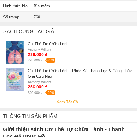
Hình thức bìa:
Bìa mềm
Số trang:
760
SÁCH CÙNG TÁC GIẢ
Cơ Thể Tự Chữa Lành
Anthony William
236.000 ₫
295.000 ₫
-20%
Cơ Thể Tự Chữa Lành - Phác Đồ Thanh Lọc & Công Thức
Giải Cứu Não
Anthony William
256.000 ₫
320.000 ₫
-20%
Xem Tất Cả
THÔNG TIN SẢN PHẨM
Giới thiệu sách Cơ Thể Tự Chữa Lành - Thanh
Lọc Để Phục Hồi