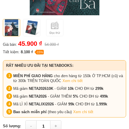
45.900 ₫
Giá bán:
54.000 ₫
Tiết kiệm:
8.100 ₫
-15%
RẤT NHIỀU ƯU ĐÃI TẠI NETABOOKS:
MIỄN PHÍ GIAO HÀNG
cho đơn hàng từ 150k Ở TP.HCM (cũ) và
từ 300k TRÊN TOÀN QUỐC
Xem chi tiết
Mã giảm
NETA202610K
- GIẢM
10k
CHO ĐH từ
299k
Mã giảm
NETA2026
- GIẢM THÊM
5%
CHO ĐH từ
499k
Mã LÌ XÌ
NETALIXI2026
- GIẢM
99k
CHO
ĐH từ
1.999k
Bao sách miễn phí
(theo yêu cầu)
Xem chi tiết
-
+
Số lượng: