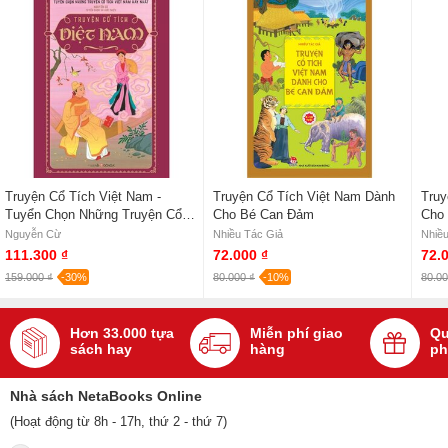
Truyện Cổ Tích Việt Nam -
Truyện Cổ Tích Việt Nam Dành
Truy
Tuyển Chọn Những Truyện Cổ
Cho Bé Can Đảm
Cho 
Tích Việt Nam Hay Nhất
Nguyễn Cừ
Nhiều Tác Giả
Nhiều
111.300 ₫
72.000 ₫
72.
159.000 ₫
-30%
80.000 ₫
-10%
80.00
Hơn 33.000 tựa
Miễn phí giao
Qu
sách hay
hàng
ph
Nhà sách NetaBooks Online
(Hoạt động từ 8h - 17h, thứ 2 - thứ 7)