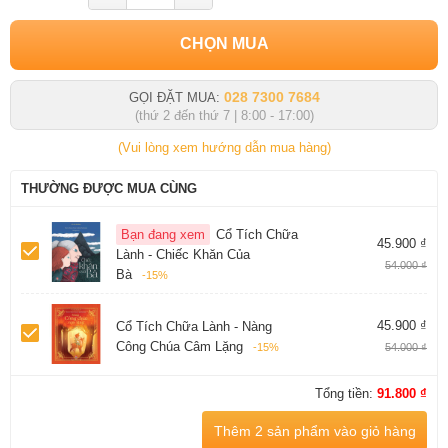
CHỌN MUA
028 7300 7684
GỌI ĐẶT MUA:
(thứ 2 đến thứ 7 | 8:00 - 17:00)
(Vui lòng xem hướng dẫn mua hàng)
THƯỜNG ĐƯỢC MUA CÙNG
Bạn đang xem
Cổ Tích Chữa
45.900 ₫
Lành - Chiếc Khăn Của
54.000 ₫
Bà
-15%
45.900 ₫
Cổ Tích Chữa Lành - Nàng
Công Chúa Câm Lặng
-15%
54.000 ₫
Tổng tiền:
91.800 ₫
Thêm 2 sản phẩm vào giỏ hàng