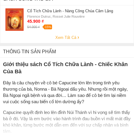
Cổ Tích Chữa Lành - Nàng Công Chúa Câm Lặng
Florence Dutruc, Rosset Julie Rouvière
45.900 ₫
54.000 ₫
-15%
Xem Tất Cả
THÔNG TIN SẢN PHẨM
Giới thiệu sách Cổ Tích Chữa Lành - Chiếc Khăn
Của Bà
Đây là câu chuyện về cô bé Capucine lớn lên trong tình yêu
thương của bà, Nonna - Bà Ngoại dấu yêu. Nhưng rồi một ngày,
Bà Ngoại ngã bệnh và qua đời… Làm sao để cô bé tìm lại niềm
vui cuộc sống sau biến cố lớn dường ấy?
Capucine quyết định leo lên đỉnh Núi Thánh vì hi vọng sẽ tìm thấy
bà ở đó. Vậy là em bước vào hành trình đau buồn vì mất mát đầy
khó khăn, từng bước một dẫn em đến với sự chấp nhận và bình
tâm.