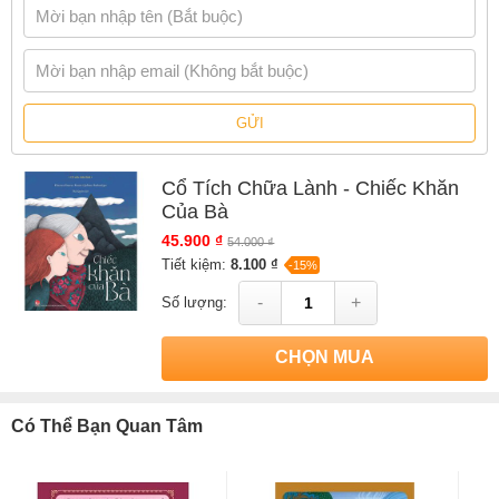
GỬI
Cổ Tích Chữa Lành - Chiếc Khăn
Của Bà
45.900 ₫
54.000 ₫
Tiết kiệm:
8.100 ₫
-15%
-
+
Số lượng:
CHỌN MUA
Có Thể Bạn Quan Tâm