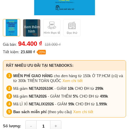
Xem thêm
hình
94.400 ₫
Giá bán:
118.000 ₫
Tiết kiệm:
23.600 ₫
-20%
RẤT NHIỀU ƯU ĐÃI TẠI NETABOOKS:
MIỄN PHÍ GIAO HÀNG
cho đơn hàng từ 150k Ở TP.HCM (cũ) và
từ 300k TRÊN TOÀN QUỐC
Xem chi tiết
Mã giảm
NETA202610K
- GIẢM
10k
CHO ĐH từ
299k
Mã giảm
NETA2026
- GIẢM THÊM
5%
CHO ĐH từ
499k
Mã LÌ XÌ
NETALIXI2026
- GIẢM
99k
CHO
ĐH từ
1.999k
Bao sách miễn phí
(theo yêu cầu)
Xem chi tiết
-
+
Số lượng: