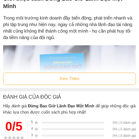
Mình
Trong môi trường kinh doanh đầy biến động, phát triển nhanh và
phi tập trung như hiện nay, ngay cả những nhà lãnh đạo tài năng
nhất cũng không thể thành công một mình - họ cần phát huy tối
đa tiềm năng của đội ngũ.
Xem Thêm
ĐÁNH GIÁ CỦA ĐỘC GIẢ
Hãy đánh giá
Đừng Bao Giờ Lãnh Đạo Một Mình
để giúp những độc giả
khác lựa chọn được cuốn sách phù hợp nhất!
0/5
5
0% | 0 đánh giá
4
0% | 0 đánh giá
3
0% | 0 đánh giá
Các tổ chức hoạt động hiệu quả nhất trên thế giới hiểu rằng để