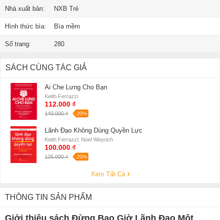
Nhà xuất bản:
NXB Trẻ
Hình thức bìa:
Bìa mềm
Số trang:
280
SÁCH CÙNG TÁC GIẢ
Ai Che Lưng Cho Bạn
Keith Ferrazzi
112.000 ₫
140.000 ₫
-20%
Lãnh Đạo Không Dùng Quyền Lực
Keith Ferrazzi; Noel Weyrich
100.000 ₫
125.000 ₫
-20%
Xem Tất Cả
THÔNG TIN SẢN PHẨM
Giới thiệu sách Đừng Bao Giờ Lãnh Đạo Một