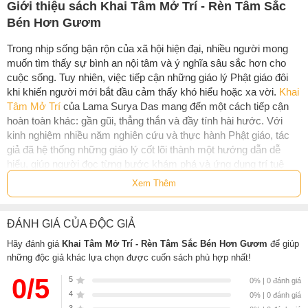
Giới thiệu sách Khai Tâm Mở Trí - Rèn Tâm Sắc
Bén Hơn Gươm
Trong nhịp sống bận rộn của xã hội hiện đại, nhiều người mong
muốn tìm thấy sự bình an nội tâm và ý nghĩa sâu sắc hơn cho
cuộc sống. Tuy nhiên, việc tiếp cận những giáo lý Phật giáo đôi
khi khiến người mới bắt đầu cảm thấy khó hiểu hoặc xa vời.
Khai
Tâm Mở Trí
của Lama Surya Das mang đến một cách tiếp cận
hoàn toàn khác: gần gũi, thẳng thắn và đầy tính hài hước. Với
kinh nghiệm nhiều năm nghiên cứu và thực hành Phật giáo, tác
giả đã hệ thống những giáo lý cốt lõi thành một hướng dẫn dễ
hiểu, giúp người đọc từng bước khám phá và ứng dụng trí tuệ
Phật giáo vào đời sống hàng ngày.
Xem Thêm
Trong cuốn sách, Lama Surya Das giới thiệu
“sáu nền tảng thực
hành tâm linh”
- những phương pháp thiết thực giúp mỗi người
ĐÁNH GIÁ CỦA ĐỘC GIẢ
nuôi dưỡng đời sống nội tâm. Từ thiền định, yoga, viết nhật ký
Hãy đánh giá
Khai Tâm Mở Trí - Rèn Tâm Sắc Bén Hơn Gươm
để giúp
cho đến các hoạt động thiện nguyện trong cộng đồng, mọi hành
những độc giả khác lựa chọn được cuốn sách phù hợp nhất!
động đều có thể trở thành một phần của hành trình tu tập. Không
chỉ là một cuốn sách triết lý,
Khai Tâm Mở Trí
còn là cẩm nang
0/5
5
0% | 0 đánh giá
thực hành giúp bạn sống tỉnh thức hơn, hiểu rõ bản thân và từng
4
0% | 0 đánh giá
bước hướng tới một cuộc sống hạnh phúc, khỏe mạnh và giác
3