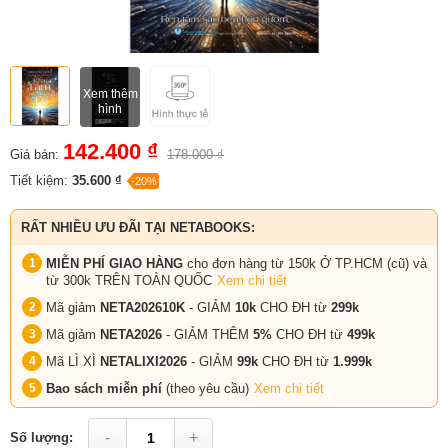
Xem thêm
hình
142.400 ₫
Giá bán:
178.000 ₫
Tiết kiệm:
35.600 ₫
-20%
RẤT NHIỀU ƯU ĐÃI TẠI NETABOOKS:
MIỄN PHÍ GIAO HÀNG
cho đơn hàng từ 150k Ở TP.HCM (cũ) và
từ 300k TRÊN TOÀN QUỐC
Xem chi tiết
Mã giảm
NETA202610K
- GIẢM
10k
CHO ĐH từ
299k
Mã giảm
NETA2026
- GIẢM THÊM
5%
CHO ĐH từ
499k
Mã LÌ XÌ
NETALIXI2026
- GIẢM
99k
CHO
ĐH từ
1.999k
Bao sách miễn phí
(theo yêu cầu)
Xem chi tiết
-
+
Số lượng: