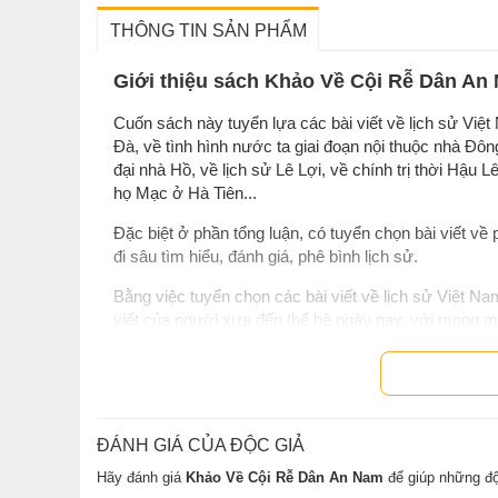
THÔNG TIN SẢN PHẨM
Giới thiệu sách Khảo Về Cội Rễ Dân An
Cuốn sách này tuyển lựa các bài viết về lịch sử Việt
Đà, về tình hình nước ta giai đoạn nội thuộc nhà Đ
đại nhà Hồ, về lịch sử Lê Lợi, về chính trị thời Hậu 
họ Mạc ở Hà Tiên...
Đặc biệt ở phần tổng luận, có tuyển chọn bài viết v
đi sâu tìm hiểu, đánh giá, phê bình lịch sử.
Bằng việc tuyển chọn các bài viết về lịch sử Việt 
viết của người xưa đến thế hệ ngày nay, với mong m
thế kỷ XX nhìn về lịch sử, về tư liệu, về mối quan hệ
thần học thuật đầy sôi động của giới trí thức Việt N
Có thể nói cuốn sách này như nhịp cầu nối giữa thế h
ĐÁNH GIÁ CỦA ĐỘC GIẢ
Sách
Khảo Về Cội Rễ Dân An Nam
do Nhiều tác giả thự
Hãy đánh giá
Khảo Về Cội Rễ Dân An Nam
để giúp những độ
phí và Gian hàng NetaBooks tại Tiki với ưu đãi Bao sác