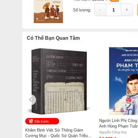
-
+
Số lượng:
Có Thể Bạn Quan Tâm
Người Lính Phi Công
Đặt trước
Anh Hùng Phạm Tuân
Khâm Định Việt Sử Thông Giám
Bay Vào Vũ Trụ - Ng
Nguyễn Công Huy
Cương Mục - Quốc Sử Quán Triều