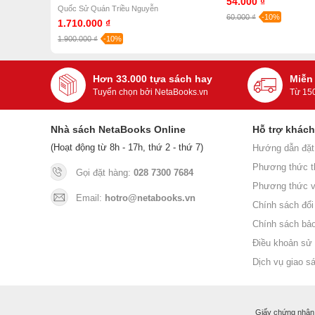
54.000 ₫
Nguyễn (Bìa Cứng)
Quốc Sử Quán Triều Nguyễn
60.000 ₫
-10%
1.710.000 ₫
1.900.000 ₫
-10%
Hơn 33.000 tựa sách hay
Miễn
Tuyển chọn bởi NetaBooks.vn
Từ 15
Nhà sách NetaBooks Online
Hỗ trợ khác
(Hoạt động từ 8h - 17h, thứ 2 - thứ 7)
Hướng dẫn đặt
Phương thức t
Gọi đặt hàng:
028 7300 7684
Phương thức v
Email:
hotro@netabooks.vn
Chính sách đổi 
Chính sách bả
Điều khoản sử
Dịch vụ giao s
Giấy chứng nhận