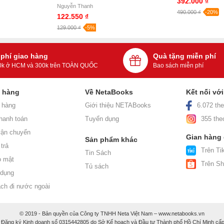
392.000 ₫
Nguyễn Thanh
490.000 ₫
-20%
122.550 ₫
129.000 ₫
-5%
 phí giao hàng
Quà tặng miễn phí
0k ở HCM và 300k trên TOÀN QUỐC
Bao sách miễn phí
h hàng
Về NetaBooks
Kết nối vớ
 hàng
Giới thiệu NETABooks
6.072 the
hanh toán
Tuyển dụng
355 the
ận chuyển
Gian hàng
Sản phẩm khác
trả
Trên Tik
Tin Sách
o mật
Trên S
Tủ sách
 dụng
ách đi nước ngoài
© 2019 - Bản quyền của Công ty TNHH Neta Việt Nam – www.netabooks.vn
 Đăng ký Kinh doanh số 0315442805 do Sở Kế hoạch và Đầu tư Thành phố Hồ Chí Minh cấp