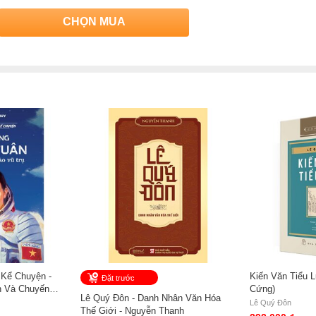
CHỌN MUA
 Kể Chuyện -
Kiến Văn Tiểu L
Đặt trước
 Và Chuyến
Cứng)
Lê Quý Đôn - Danh Nhân Văn Hóa
uyễn Công Huy
Lê Quý Đôn
Thế Giới - Nguyễn Thanh