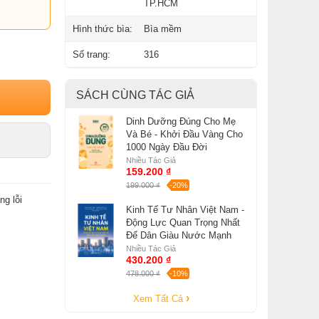
TP.HCM
Hình thức bìa:
Bìa mềm
Số trang:
316
SÁCH CÙNG TÁC GIẢ
Dinh Dưỡng Đúng Cho Mẹ
Và Bé - Khởi Đầu Vàng Cho
1000 Ngày Đầu Đời
Nhiều Tác Giả
159.200 ₫
199.000 ₫
-20%
ng lỗi
Kinh Tế Tư Nhân Việt Nam -
Động Lực Quan Trọng Nhất
Để Dân Giàu Nước Mạnh
Nhiều Tác Giả
430.200 ₫
478.000 ₫
-10%
Xem Tất Cả