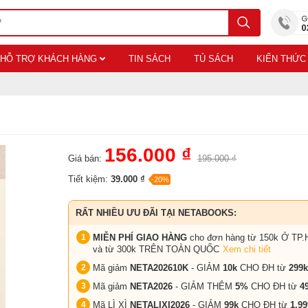
HỖ TRỢ KHÁCH HÀNG
TIN SÁCH
TỦ SÁCH
KIẾN THỨC
156.000 ₫
Giá bán:
195.000 ₫
Tiết kiệm:
39.000 ₫
-20%
RẤT NHIỀU ƯU ĐÃI TẠI NETABOOKS:
MIỄN PHÍ GIAO HÀNG
cho đơn hàng từ 150k Ở TP.
và từ 300k TRÊN TOÀN QUỐC
Xem chi tiết
Mã giảm
NETA202610K
- GIẢM
10k
CHO ĐH từ
299k
Mã giảm
NETA2026
- GIẢM THÊM
5%
CHO ĐH từ
4
Mã LÌ XÌ
NETALIXI2026
- GIẢM
99k
CHO
ĐH từ
1.99