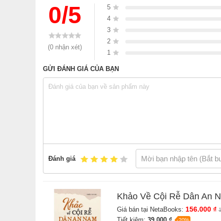
0/5
5
4
3
2
(0 nhận xét)
1
GỬI ĐÁNH GIÁ CỦA BẠN
Đánh giá
Khảo Về Cội Rễ Dân An 
156.000 ₫
Giá bán tại NetaBooks:
Tiết kiệm:
39.000 ₫
-20%