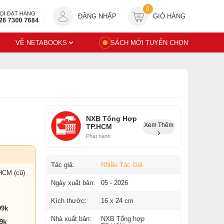
0
ĐĂNG NHẬP
GIỎ HÀNG
VỀ NETABOOKS
SÁCH MỚI TUYỂN CHỌN
NXB Tổng Hợp
Xem Thêm
TP.HCM
Phát hành
Tác giả:
Nhiều Tác Giả
HCM (cũ)
Ngày xuất bản:
05 - 2026
Kích thước:
16 x 24 cm
99k
Nhà xuất bản:
NXB Tổng hợp
9k