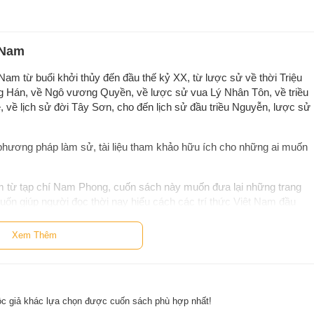
 Nam
 Nam từ buổi khởi thủy đến đầu thế kỷ XX, từ lược sử về thời Triệu
ông Hán, về Ngô vương Quyền, về lược sử vua Lý Nhân Tôn, về triều
Lê, về lịch sử đời Tây Sơn, cho đến lịch sử đầu triều Nguyễn, lược sử
ề phương pháp làm sử, tài liệu tham khảo hữu ích cho những ai muốn
Nam từ tạp chí Nam Phong, cuốn sách này muốn đưa lại những trang
uốn giúp người đọc thời nay hiểu cách các trí thức Việt Nam đầu
 của lịch sử với các vấn đề của thời cuộc. Qua đó làm toát lên tinh
am đầu thế kỷ XX.
Xem Thêm
ệ trí thức tiền bối với người đọc ngày hôm nay.
c hiện, có bán tại Nhà sách online NetaBooks với ưu đãi Bao sách miễn
c giả khác lựa chọn được cuốn sách phù hợp nhất!
h miễn phí và tặng Bookmark