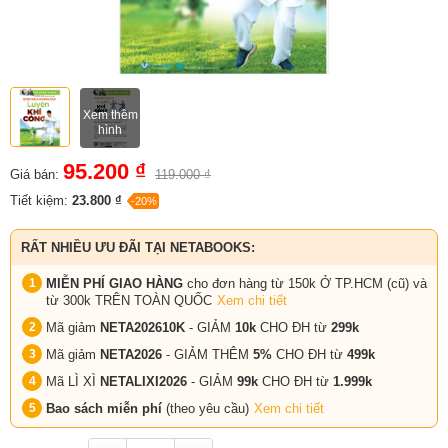
Xem thêm
hình
95.200 ₫
Giá bán:
119.000 ₫
Tiết kiệm:
23.800 ₫
-20%
RẤT NHIỀU ƯU ĐÃI TẠI NETABOOKS:
MIỄN PHÍ GIAO HÀNG
cho đơn hàng từ 150k Ở TP.HCM (cũ) và
từ 300k TRÊN TOÀN QUỐC
Xem chi tiết
Mã giảm
NETA202610K
- GIẢM
10k
CHO ĐH từ
299k
Mã giảm
NETA2026
- GIẢM THÊM
5%
CHO ĐH từ
499k
Mã LÌ XÌ
NETALIXI2026
- GIẢM
99k
CHO
ĐH từ
1.999k
Bao sách miễn phí
(theo yêu cầu)
Xem chi tiết