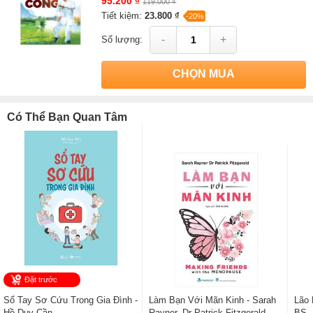
95.200 ₫
119.000 ₫
Tiết kiệm:
23.800 ₫
-20%
-
+
Số lượng:
CHỌN MUA
Có Thể Bạn Quan Tâm
Đặt trước
Sổ Tay Sơ Cứu Trong Gia Đình -
Làm Bạn Với Mãn Kinh - Sarah
Lão 
Hồ Duy Cần
Rayner, Dr Patrick Fitzgerald
BS. 