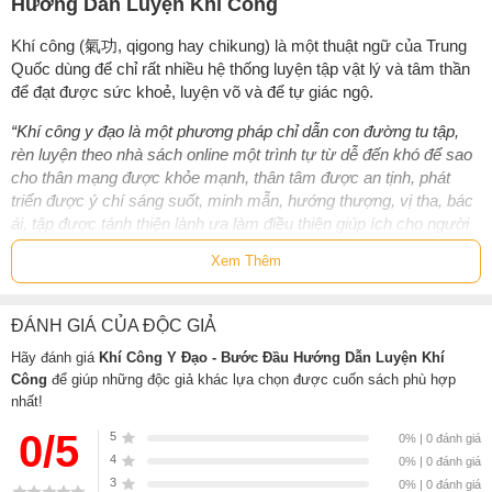
Hướng Dẫn Luyện Khí Công
Khí công (氣功, qigong hay chikung) là một thuật ngữ của Trung
Quốc dùng để chỉ rất nhiều hệ thống luyện tập vật lý và tâm thần
để đạt được sức khoẻ, luyện võ và để tự giác ngộ.
“Khí công y đạo là một phương pháp chỉ dẫn con đường tu tập,
rèn luyện theo nhà sách online một trình tự từ dễ đến khó để sao
cho thân mạng được khỏe mạnh, thân tâm được an tịnh, phát
triển được ý chí sáng suốt, minh mẫn, hướng thượng, vị tha, bác
ái, tập được tánh thiện lành ưa làm điều thiện giúp ích cho người
khác”.
Xem Thêm
“Khí công ở đây không phải là môn võ thuật, dùng động công để
đánh vỡ gạch, tan ngói, thủng tường, mà chỉ là tập hít thở ở thế
ĐÁNH GIÁ CỦA ĐỘC GIẢ
“tịnh” gần giống như Thiền tịnh nhưng không hoàn toàn giống
thiền tịnh, vì nó có các phương pháp thở nhất định cho từng giai
Hãy đánh giá
Khí Công Y Đạo - Bước Đầu Hướng Dẫn Luyện Khí
đoạn theo một trình tự từ thấp đến cao”.
Công
để giúp những độc giả khác lựa chọn được cuốn sách phù hợp
nhất!
Hai điểm nêu bật trên giúp bạn đọc nhanh chóng đi đến quyết định
0/5
5
đúng đắn, rõ ràng khi thực hành sách
"Khí Công Y Đạo - Bước
0% | 0 đánh giá
4
Đầu Hướng Dẫn Luyện Khí Công”
0% | 0 đánh giá
3
0% | 0 đánh giá