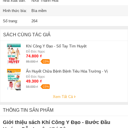
Nhà xuất bản:
NXB Thanh Hóa
Hình thức bìa:
Bìa mềm
Số trang:
264
SÁCH CÙNG TÁC GIẢ
Khí Công Y Đạo - Sổ Tay Tìm Huyệt
Đỗ Đức Ngọc
74.800 ₫
88.000 ₫
-15%
Ấn Huyết Chữa Bệnh Bệnh Tiêu Hóa Trường - Vị
Đỗ Đức Ngọc
49.300 ₫
58.000 ₫
-15%
Xem Tất Cả
THÔNG TIN SẢN PHẨM
Giới thiệu sách Khí Công Y Đạo - Bước Đầu