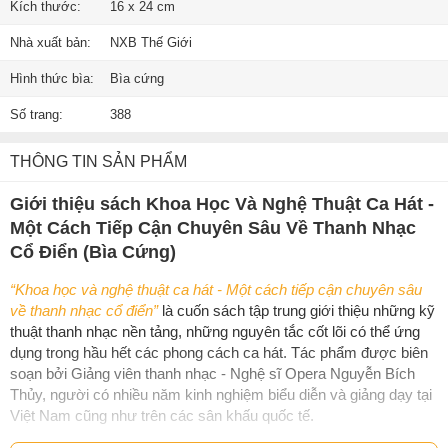
Kích thước:
16 x 24 cm
Nhà xuất bản:
NXB Thế Giới
Hình thức bìa:
Bìa cứng
Số trang:
388
THÔNG TIN SẢN PHẨM
Giới thiệu sách Khoa Học Và Nghệ Thuật Ca Hát -
Một Cách Tiếp Cận Chuyên Sâu Về Thanh Nhạc
Cổ Điển (Bìa Cứng)
“Khoa học và nghệ thuật ca hát - Một cách tiếp cận chuyên sâu
về thanh nhạc cổ điển”
là cuốn sách tập trung giới thiệu những kỹ
thuật thanh nhạc nền tảng, những nguyên tắc cốt lõi có thể ứng
dụng trong hầu hết các phong cách ca hát. Tác phẩm được biên
soạn bởi Giảng viên thanh nhạc - Nghệ sĩ Opera Nguyễn Bích
Thủy, người có nhiều năm kinh nghiệm biểu diễn và giảng dạy tại
Việt Nam cũng như trên các sân khấu quốc tế.