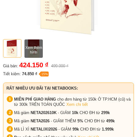
Xem thêm
hình
424.150 ₫
Giá bán:
499.000 ₫
Tiết kiệm:
74.850 ₫
-15%
RẤT NHIỀU ƯU ĐÃI TẠI NETABOOKS:
MIỄN PHÍ GIAO HÀNG
cho đơn hàng từ 150k Ở TP.HCM (cũ) và
từ 300k TRÊN TOÀN QUỐC
Xem chi tiết
Mã giảm
NETA202610K
- GIẢM
10k
CHO ĐH từ
299k
Mã giảm
NETA2026
- GIẢM THÊM
5%
CHO ĐH từ
499k
Mã LÌ XÌ
NETALIXI2026
- GIẢM
99k
CHO
ĐH từ
1.999k