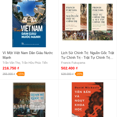
Vì Một Việt Nam Dân Giàu Nước
Lịch Sử Chính Trị: Nguồn Gốc Trật
Mạnh
Tự Chính Trị - Trật Tự Chính Trị
Và Suy Tàn Chính Trị (Bộ 2 Tập)
Trần Văn Thọ, Trần Hữu Phúc Tiến
Francis Fukuyama
216.750 ₫
502.400 ₫
255.000 ₫
-15%
628.000 ₫
-20%