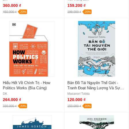
360.000 ₫
159.200 ₫
450.000 ₫
-20%
199.000 ₫
-20%
Hiểu Hết Về Chính Trị - How
Bản Đồ Tài Nguyên Thế Giới -
Politics Works (Bìa Cứng)
Tranh Đoạt Năng Lượng Và Sự
Phân Chia Quyền Lực Địa Chính
DK
Masanori Tobita
Trị Toàn Cầu
264.000 ₫
120.000 ₫
330.000 ₫
-20%
150.000 ₫
-20%