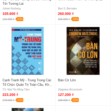
Tới Tương Lai
Johan Norberg
Ben S. Bernake
105.600 ₫
260.000 ₫
132.000 ₫
-20%
325.000 ₫
-20%
Cạnh Tranh Mỹ - Trung Trong Các
Bàn Cờ Lớn
Tổ Chức Quản Trị Toàn Cầu, Khu
Vực Và Một Số Hàm Ý Đối Sách
TS. Mai Thị Hồng Tâm
Zbigniew Brzezinski
Của Việt Nam
223.200 ₫
127.200 ₫
279.000 ₫
-20%
159.000 ₫
-20%