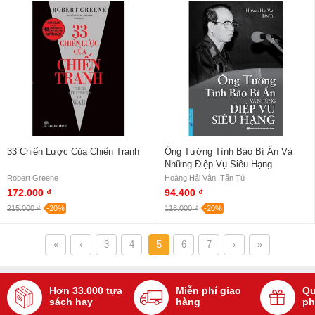
33 Chiến Lược Của Chiến Tranh
Ông Tướng Tình Báo Bí Ẩn Và
Những Điệp Vụ Siêu Hạng
Robert Greene
Hoàng Hải Vân, Tấn Tú
172.000 ₫
94.400 ₫
215.000 ₫
-20%
118.000 ₫
-20%
«
‹
3
4
5
6
7
›
»
Hơn 33.000 tựa
Miễn phí giao
Qu
sách hay
hàng
ph