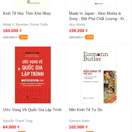
Kinh Tế Học Thời Khó Nhọc
Made In Japan - Akio Morita &
Sony - Đột Phá Chất Lượng - Kiến
Tạo Tương Lai
Abhijit V. Banerjee; Esther Duflo
Akio Morita
184.000 ₫
159.200 ₫
230.000 ₫
-20%
199.000 ₫
-20%
Ước Vọng Về Quốc Gia Lập Trình
Nền Kinh Tế Tự Do
Nguyễn Thanh Tùng
Eamonn Butler
64.000 ₫
102.000 ₫