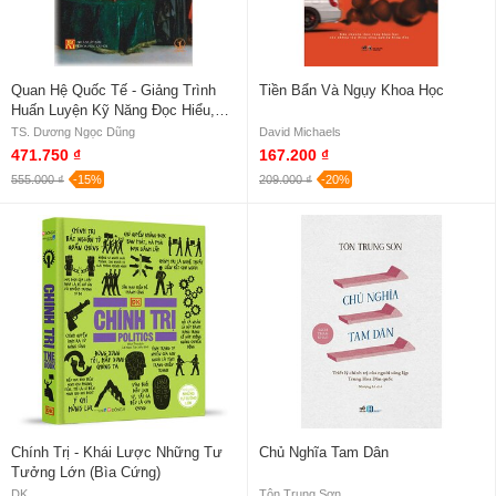
Quan Hệ Quốc Tế - Giảng Trình
Tiền Bẩn Và Ngụy Khoa Học
Huấn Luyện Kỹ Năng Đọc Hiểu,
Biên, Phiên Dịch Các Văn Bản
TS. Dương Ngọc Dũng
David Michaels
Quan Hệ Quốc Tế
471.750 ₫
167.200 ₫
555.000 ₫
-15%
209.000 ₫
-20%
Chính Trị - Khái Lược Những Tư
Chủ Nghĩa Tam Dân
Tưởng Lớn (Bìa Cứng)
DK
Tôn Trung Sơn