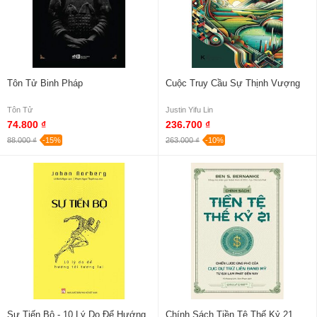
Tôn Tử Binh Pháp
Cuộc Truy Cầu Sự Thịnh Vượng
Tôn Tử
Justin Yifu Lin
74.800 ₫
236.700 ₫
88.000 ₫
-15%
263.000 ₫
-10%
Sự Tiến Bộ - 10 Lý Do Để Hướng
Chính Sách Tiền Tệ Thế Kỷ 21