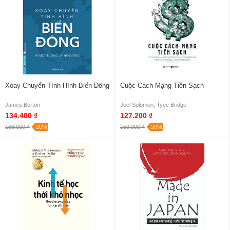
Xoay Chuyển Tình Hình Biển Đông
Cuộc Cách Mạng Tiền Sạch
James Borton
Joel Solomon, Tyee Bridge
134.400 ₫
127.200 ₫
168.000 ₫
-20%
159.000 ₫
-20%