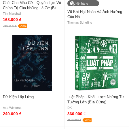
Chết Cho Màu Cờ - Quyền Lực Và
Hết hàng
Chính Trị Của Những Lá Cờ (Bìa
Vũ Khí Hạt Nhân Và Ảnh Hưởng
Cứng)
Tim Marshall
Của Nó
168.000 ₫
Thomas Schelling
210.000 ₫
-20%
Dữ Kiện Lấp Lửng
Luật Pháp - Khái Lược Những Tư
Tưởng Lớn (Bìa Cứng)
Asa Wikforss
DK
240.000 ₫
360.000 ₫
450.000 ₫
-20%