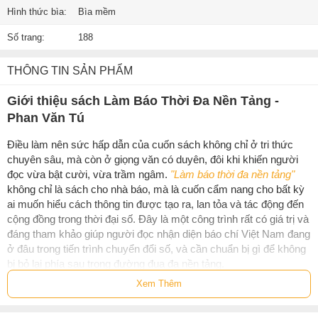
Hình thức bìa:
Bìa mềm
Số trang:
188
THÔNG TIN SẢN PHẨM
Giới thiệu sách Làm Báo Thời Đa Nền Tảng -
Phan Văn Tú
Điều làm nên sức hấp dẫn của cuốn sách không chỉ ở tri thức
chuyên sâu, mà còn ở giọng văn có duyên, đôi khi khiến người
đọc vừa bật cười, vừa trầm ngâm.
"Làm báo thời đa nền tảng"
không chỉ là sách cho nhà báo, mà là cuốn cẩm nang cho bất kỳ
ai muốn hiểu cách thông tin được tạo ra, lan tỏa và tác động đến
cộng đồng trong thời đại số. Đây là một công trình rất có giá trị và
đáng tham khảo giúp người đọc nhận diện báo chí Việt Nam đang
ở đâu trong tiến trình chuyển đổi số, và cần chuẩn bị gì để không
bị bỏ lại phía sau trong đường đua đa nền tảng.
Xem Thêm
Sách
Làm Báo Thời Đa Nền Tảng - Phan Văn Tú
của tác giả
Phan
Văn Tú
, có bán tại Nhà sách online NetaBooks với ưu đãi Bao sách