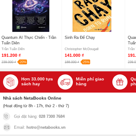
Quantum AI Thực Chiến - Trần
Sinh Ra Để Chạy
Quan
Tuấn Diên
Tuấn
Trần Tuấn Diên
Christopher McDougall
Trần
191.200 ₫
141.000 ₫
191
239.000 ₫
-20%
188.000 ₫
-25%
239.0
Hơn 33.000 tựa
Miễn phí giao
Qu
sách hay
hàng
ph
Nhà sách NetaBooks Online
(Hoạt động từ 8h - 17h, thứ 2 - thứ 7)
Gọi đặt hàng:
028 7300 7684
Email:
hotro@netabooks.vn