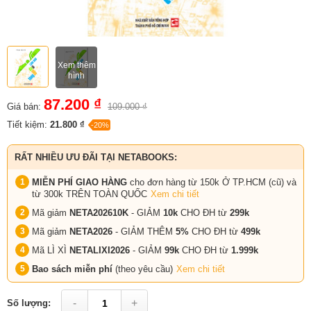
Xem thêm
hình
87.200 ₫
Giá bán:
109.000 ₫
Tiết kiệm:
21.800 ₫
-20%
RẤT NHIỀU ƯU ĐÃI TẠI NETABOOKS:
MIỄN PHÍ GIAO HÀNG
cho đơn hàng từ 150k Ở TP.HCM (cũ) và
từ 300k TRÊN TOÀN QUỐC
Xem chi tiết
Mã giảm
NETA202610K
- GIẢM
10k
CHO ĐH từ
299k
Mã giảm
NETA2026
- GIẢM THÊM
5%
CHO ĐH từ
499k
Mã LÌ XÌ
NETALIXI2026
- GIẢM
99k
CHO
ĐH từ
1.999k
Bao sách miễn phí
(theo yêu cầu)
Xem chi tiết
-
+
Số lượng: