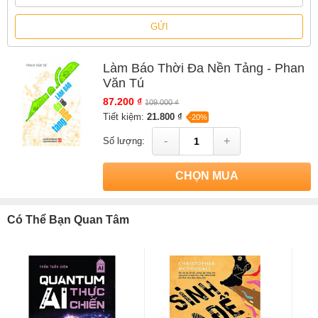
GỬI
Làm Báo Thời Đa Nền Tảng - Phan
Văn Tú
87.200 ₫
109.000 ₫
Tiết kiệm:
21.800 ₫
-20%
-
+
Số lượng:
CHỌN MUA
Có Thể Bạn Quan Tâm