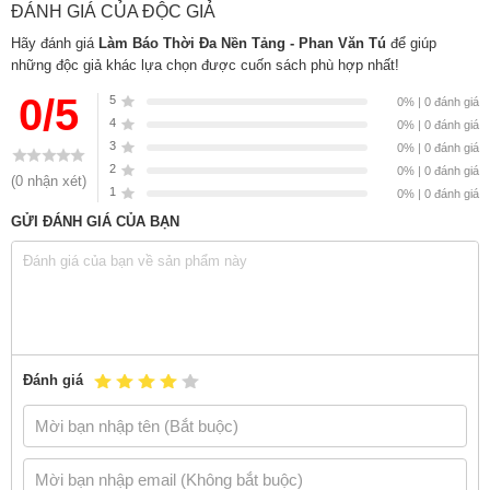
ĐÁNH GIÁ CỦA ĐỘC GIẢ
miễn phí và Gian hàng NetaBooks tại Tiki với ưu đãi Bao sách miễn
phí và tặng Bookmark
Hãy đánh giá
Làm Báo Thời Đa Nền Tảng - Phan Văn Tú
để giúp
những độc giả khác lựa chọn được cuốn sách phù hợp nhất!
0/5
5
0% | 0 đánh giá
4
0% | 0 đánh giá
3
0% | 0 đánh giá
2
0% | 0 đánh giá
(0 nhận xét)
1
0% | 0 đánh giá
GỬI ĐÁNH GIÁ CỦA BẠN
Đánh giá