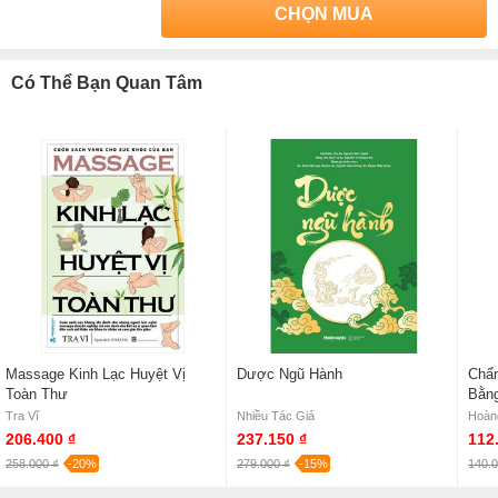
CHỌN MUA
Có Thể Bạn Quan Tâm
Massage Kinh Lạc Huyệt Vị
Dược Ngũ Hành
Chẩn
Toàn Thư
Bằng
Với 
Tra Vĩ
Nhiều Tác Giả
Hoàn
2
206.400 ₫
237.150 ₫
112
258.000 ₫
-20%
279.000 ₫
-15%
140.0