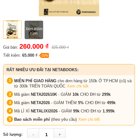
Xem thêm
hình
260.000 ₫
Giá bán:
325.000 ₫
Tiết kiệm:
65.000 ₫
-20%
RẤT NHIỀU ƯU ĐÃI TẠI NETABOOKS:
MIỄN PHÍ GIAO HÀNG
cho đơn hàng từ 150k Ở TP.HCM (cũ) và
từ 300k TRÊN TOÀN QUỐC
Xem chi tiết
Mã giảm
NETA202610K
- GIẢM
10k
CHO ĐH từ
299k
Mã giảm
NETA2026
- GIẢM THÊM
5%
CHO ĐH từ
499k
Mã LÌ XÌ
NETALIXI2026
- GIẢM
99k
CHO
ĐH từ
1.999k
Bao sách miễn phí
(theo yêu cầu)
Xem chi tiết
-
+
Số lượng: