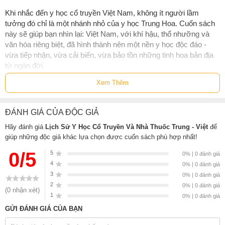
Khi nhắc đến y học cổ truyền Việt Nam, không ít người lầm
tưởng đó chỉ là một nhánh nhỏ của y học Trung Hoa. Cuốn sách
này sẽ giúp bạn nhìn lại: Việt Nam, với khí hậu, thổ nhưỡng và
văn hóa riêng biệt, đã hình thành nên một nền y học độc đáo -
vừa tiếp nhận, vừa cải biến, vừa bảo tồn những tinh hoa bản địa
từ ngàn đời.
Xem Thêm
“Lịch sử Y học Cổ truyền và Nhà thuốc Trung - Việt”
không đơn
thuần là một khảo cứu học thuật. Đây là hành trình sống động tái
hiện quá trình hình thành và phát triển của hai dòng y học song
ĐÁNH GIÁ CỦA ĐỘC GIẢ
song trên đất Việt: Thuốc Bắc - Hán dược du nhập từ phương
Bắc, và Thuốc Nam - thảo dược bản địa gắn liền với đời sống
Hãy đánh giá
Lịch Sử Y Học Cổ Truyền Và Nhà Thuốc Trung - Việt
để
người Việt. Qua từng trang sách, hiện lên hình ảnh những lương
giúp những độc giả khác lựa chọn được cuốn sách phù hợp nhất!
y dân gian, với đôi tay nắn khớp, với cây lá quanh vườn, với
0/5
5
0% | 0 đánh giá
những cao đơn hoàn tán họ tự bào chế - giản dị mà hiệu nghiệm.
4
0% | 0 đánh giá
3
Cuốn sách cũng đưa độc giả đến thời điểm Đông - Tây y gặp gỡ,
0% | 0 đánh giá
2
khi y học châu Âu du nhập và thúc đẩy một giai đoạn chuyển
0% | 0 đánh giá
(0 nhận xét)
1
mình mạnh mẽ. Y học cổ truyền không mai một mà tiếp tục phát
0% | 0 đánh giá
triển, thích nghi, làm giàu thêm kho tàng trị liệu của dân tộc.
GỬI ĐÁNH GIÁ CỦA BẠN