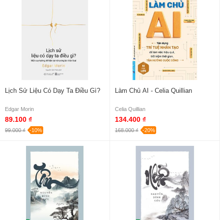
Lịch Sử Liệu Có Dạy Ta Điều Gì?
Làm Chủ AI - Celia Quillian
Edgar Morin
Celia Quillian
89.100 ₫
134.400 ₫
99.000 ₫
-10%
168.000 ₫
-20%