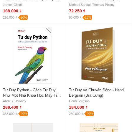
Hỗn Độn - James Gleick
Michael Sandel, Thomas Piketty
James Gleick
Michael Sandel, Thomas Piketty
168.000 ₫
72.250 ₫
210.000 ₫
-20%
85.000 ₫
-15%
Tư Duy Python - Cách Tư Duy
Tư Duy và Chuyển Động - Henri
Như Một Nhà Khoa Học Máy Tính
Bergson (Bìa Cứng)
- Allen B. Downey
Allen B. Downey
Henri Bergson
266.400 ₫
184.000 ₫
333.000 ₫
-20%
230.000 ₫
-20%