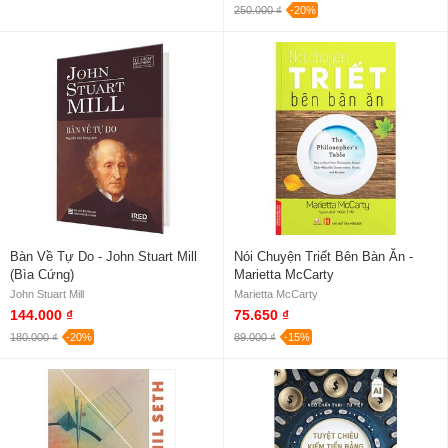
250.000 ₫
-20%
Bàn Về Tự Do - John Stuart Mill
Nói Chuyện Triết Bên Bàn Ăn -
(Bìa Cứng)
Marietta McCarty
John Stuart Mill
Marietta McCarty
144.000 ₫
75.650 ₫
180.000 ₫
-20%
89.000 ₫
-15%