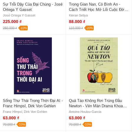
Sự Trỗi Dậy Của Đại Chúng - José
Trong Gian Nan, Có Bình An -
Ortega Y Gasset
Cách Triết Học Mở Lối Cuộc Đời -
Kieran Setiya
José Ortega Y Gasset
Kieran Setiya
225.000 ₫
88.000 ₫
250.000 ₫
-10%
110.000 ₫
-20%
Sống Thư Thái Trong Thời Đại AI -
Quả Táo Không Rơi Trúng Đầu
Franz Himpsl, Dirk Von Gehlen
Newton - Vén Màn Drama Khoa
Học Qua Tư Liệu Gốc - Antoine
Franz Himpsl, Dirk Von Gehlen
Antoine Houlou-Garcia
Houlou-Garcia
63.000 ₫
63.000 ₫
70.000 ₫
-10%
70.000 ₫
-10%