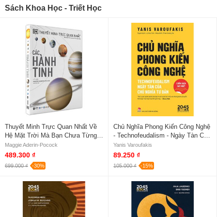
Sách Khoa Học - Triết Học
Thuyết Minh Trực Quan Nhất Về
Chủ Nghĩa Phong Kiến Công Nghệ
Hệ Mặt Trời Mà Bạn Chưa Từng
- Technofeudalism - Ngày Tàn Của
Thấy - Các Hành Tinh - Maggie
Chủ Nghĩa Tư Bản - Yanis
Maggie Aderin-Pocock
Yanis Varoufakis
Aderin-Pocock (Bìa Cứng)
Varoufakis
489.300 ₫
89.250 ₫
699.000 ₫
-30%
105.000 ₫
-15%