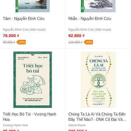
Tâm - Nguyễn Đình Cửu
Nhẫn - Nguyễn Đình Cửu
Nguyễn Đình Cửu (biên soạn)
Nguyễn Đình Cửu (biên soạn)
76.000 ₫
92.800 ₫
95.000 ₫
-20%
116.000 ₫
-20%
Triết Học Bỏ Túi - Vương Hạnh
Chúng Ta Là Ai Và Chúng Ta Đến
Hoa
Đây Thế Nào? - DNA Cổ Đại Và
Khoa Học Mới Về Quá Khứ Của
Vương Hạnh Hoa
David Reich
Loài Người