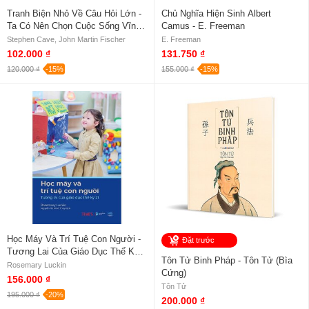
Tranh Biện Nhỏ Về Câu Hỏi Lớn -
Chủ Nghĩa Hiện Sinh Albert
Ta Có Nên Chọn Cuộc Sống Vĩnh
Camus - E. Freeman
Hằng? - Stephen Cave, John
Stephen Cave, John Martin Fischer
E. Freeman
Martin Fischer
102.000 ₫
131.750 ₫
120.000 ₫
-15%
155.000 ₫
-15%
Học Máy Và Trí Tuệ Con Người -
Đặt trước
Tương Lai Của Giáo Dục Thế Kỷ
Tôn Tử Binh Pháp - Tôn Tử (Bìa
21 - Rosemary Luckin
Rosemary Luckin
Cứng)
156.000 ₫
Tôn Tử
195.000 ₫
-20%
200.000 ₫