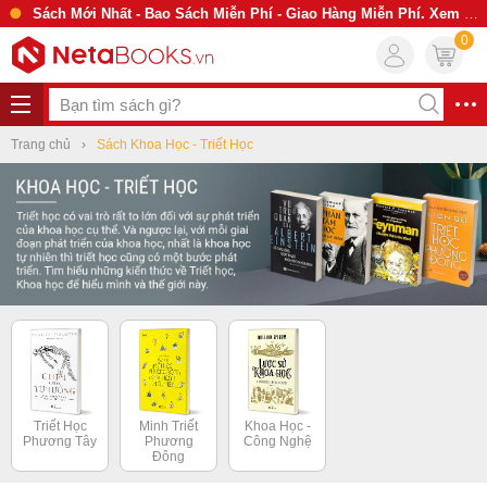
Sách Mới Nhất - Bao Sách Miễn Phí - Giao Hàng Miễn Phí. Xem Ngay
0
Trang chủ
Sách Khoa Học - Triết Học
Triết Học
Minh Triết
Khoa Học -
Phương Tây
Phương
Công Nghệ
Đông