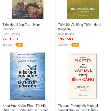
Tiến Hóa Sáng Tạo - Henri
Thời Độ Và Đồng Thời - Henri
Bergson
Bergson
Henri Bergson
Henri Bergson
220.150 ₫
135.150 ₫
259.000 ₫
-15%
159.000 ₫
-15%
Khoa Học Khám Phá - Từ Hiệu
Thomas Piketty Và Michael
Ứng Con Bướm Đến Lý Thuyết
Sandel Bàn Về Bình Đẳng -