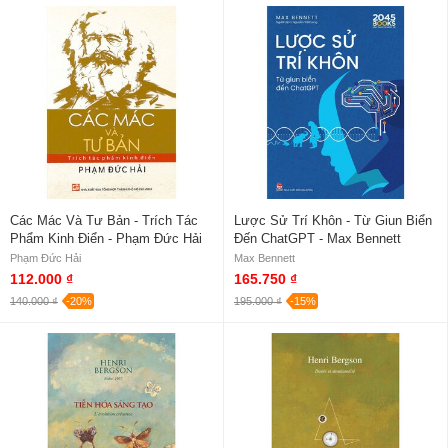
Các Mác Và Tư Bản - Trích Tác
Lược Sử Trí Khôn - Từ Giun Biển
Phẩm Kinh Điển - Phạm Đức Hải
Đến ChatGPT - Max Bennett
Phạm Đức Hải
Max Bennett
112.000 ₫
165.750 ₫
140.000 ₫
-20%
195.000 ₫
-15%