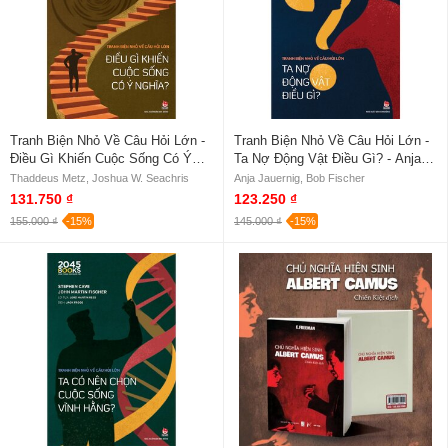
Tranh Biện Nhỏ Về Câu Hỏi Lớn -
Tranh Biện Nhỏ Về Câu Hỏi Lớn -
Điều Gì Khiến Cuộc Sống Có Ý
Ta Nợ Động Vật Điều Gì? - Anja
Nghĩa? - Thaddeus Metz, Joshua
Jauernig, Bob Fischer
Thaddeus Metz, Joshua W. Seachris
Anja Jauernig, Bob Fischer
W. Seachris
131.750 ₫
123.250 ₫
155.000 ₫
-15%
145.000 ₫
-15%