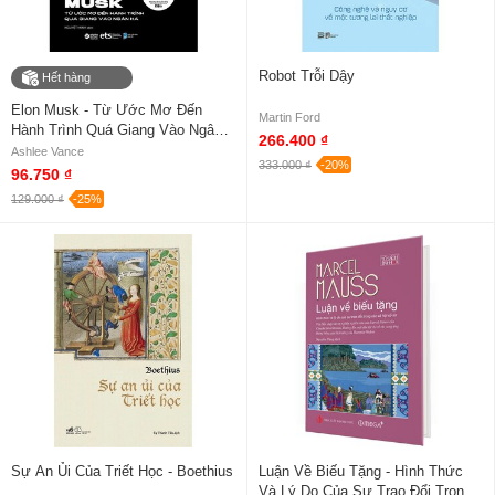
Robot Trỗi Dậy
Hết hàng
Elon Musk - Từ Ước Mơ Đến
Martin Ford
Hành Trình Quá Giang Vào Ngân
266.400 ₫
Hà
Ashlee Vance
333.000 ₫
-20%
96.750 ₫
129.000 ₫
-25%
Sự An Ủi Của Triết Học - Boethius
Luận Về Biếu Tặng - Hình Thức
Và Lý Do Của Sự Trao Đổi Trong