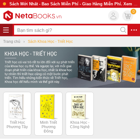
Sách Mới Nhất - Bao Sách Miễn Phí - Giao Hàng Miễn Phí. Xem Ngay
0
Trang chủ
Sách Khoa Học - Triết Học
Triết Học
Minh Triết
Khoa Học -
Phương Tây
Phương
Công Nghệ
Đông