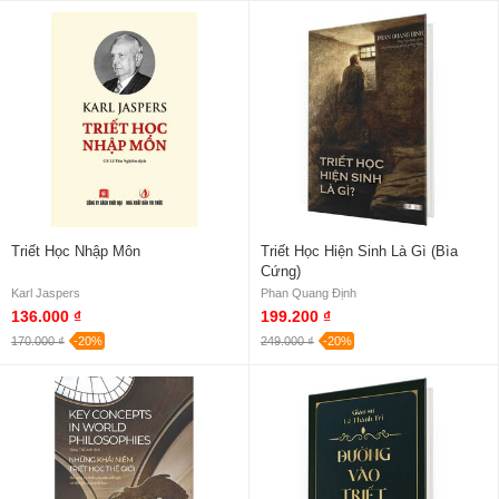
Triết Học Nhập Môn
Triết Học Hiện Sinh Là Gì (Bìa
Cứng)
Karl Jaspers
Phan Quang Định
136.000 ₫
199.200 ₫
170.000 ₫
-20%
249.000 ₫
-20%