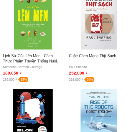
Lịch Sử Của Lên Men - Cách
Cuộc Cách Mạng Thịt Sạch
Thực Phẩm Truyền Thống Nuôi
Dưỡng Hệ Vi Sinh
Katherine Harmon Courage
Paul Shapiro
160.650 ₫
252.000 ₫
189.000 ₫
-15%
315.000 ₫
-20%