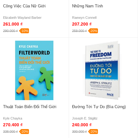
Công Việc Của Nữ Giới
Những Nam Tính
Elizabeth Wayland Barber
Raewyn Connell
261.000 ₫
207.200 ₫
290.000 ₫
-10%
259.000 ₫
-20%
Thuật Toán Biến Đổi Thế Giới
Đường Tới Tự Do (Bìa Cứng)
Kyle Chayka
Joseph E. Stiglitz
270.400 ₫
240.000 ₫
338.000 ₫
-20%
300.000 ₫
-20%