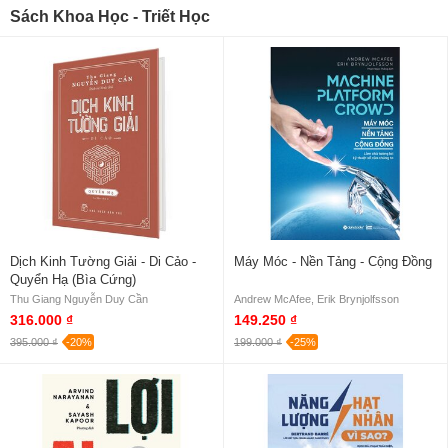
Sách Khoa Học - Triết Học
Dịch Kinh Tường Giải - Di Cảo -
Máy Móc - Nền Tảng - Cộng Đồng
Quyển Hạ (Bìa Cứng)
Thu Giang Nguyễn Duy Cần
Andrew McAfee, Erik Brynjolfsson
316.000 ₫
149.250 ₫
395.000 ₫
-20%
199.000 ₫
-25%