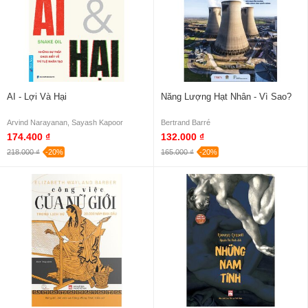
AI - Lợi Và Hại
Năng Lượng Hạt Nhân - Vì Sao?
Arvind Narayanan, Sayash Kapoor
Bertrand Barré
174.400 ₫
132.000 ₫
218.000 ₫
-20%
165.000 ₫
-20%