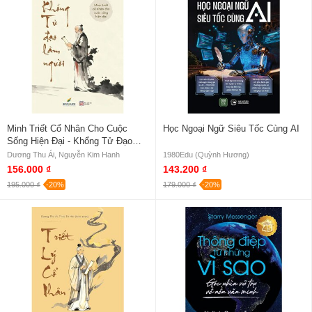
Minh Triết Cổ Nhân Cho Cuộc
Học Ngoại Ngữ Siêu Tốc Cùng AI
Sống Hiện Đại - Khổng Tử Đạo
Làm Người
Dương Thu Ái, Nguyễn Kim Hanh
1980Edu (Quỳnh Hương)
156.000 ₫
143.200 ₫
195.000 ₫
-20%
179.000 ₫
-20%