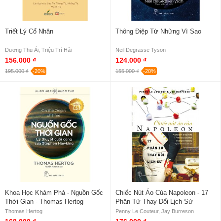
Triết Lý Cổ Nhân
Thông Điệp Từ Những Vì Sao
Dương Thu Ái, Triệu Trí Hải
Neil Degrasse Tyson
156.000 ₫
124.000 ₫
195.000 ₫
-20%
155.000 ₫
-20%
Khoa Học Khám Phá - Nguồn Gốc
Chiếc Nút Áo Của Napoleon - 17
Thời Gian - Thomas Hertog
Phân Tử Thay Đổi Lịch Sử
Thomas Hertog
Penny Le Couteur, Jay Burreson