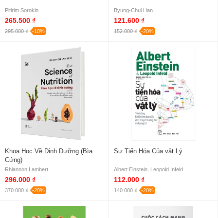
Pitirim Sorokin
Byung-Chul Han
265.500 ₫
121.600 ₫
295.000 ₫
-10%
152.000 ₫
-20%
Khoa Học Về Dinh Dưỡng (Bìa
Sự Tiến Hóa Của vật Lý
Cứng)
Rhiannon Lambert
Albert Einstein, Leopold Infeld
296.000 ₫
112.000 ₫
370.000 ₫
-20%
140.000 ₫
-20%