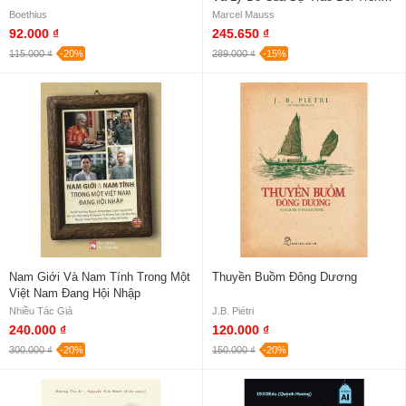
Các Xã Hội Cổ Sơ (Bìa Cứng)
Boethius
Marcel Mauss
92.000 ₫
245.650 ₫
115.000 ₫
-20%
289.000 ₫
-15%
Nam Giới Và Nam Tính Trong Một
Thuyền Buồm Đông Dương
Việt Nam Đang Hội Nhập
Nhiều Tác Giả
J.B. Piétri
240.000 ₫
120.000 ₫
300.000 ₫
-20%
150.000 ₫
-20%