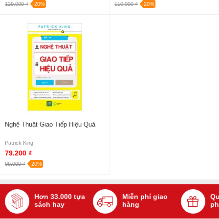
129.000 ₫
-20%
110.000 ₫
-20%
Nghệ Thuật Giao Tiếp Hiệu Quả
Patrick King
79.200 ₫
99.000 ₫
-20%
Hơn 33.000 tựa
Miễn phí giao
Qu
sách hay
hàng
ph