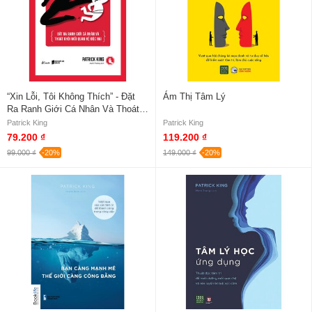
“Xin Lỗi, Tôi Không Thích” - Đặt
Ám Thị Tâm Lý
Ra Ranh Giới Cá Nhân Và Thoát
Khỏi Mối Quan Hệ Độc Hại
Patrick King
Patrick King
79.200 ₫
119.200 ₫
99.000 ₫
-20%
149.000 ₫
-20%