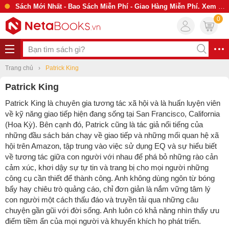
Sách Mới Nhất - Bao Sách Miễn Phí - Giao Hàng Miễn Phí. Xem Ngay
0
Trang chủ
Patrick King
Patrick King
Patrick King
là chuyên gia tương tác xã hội và là huấn luyện viên
về kỹ năng giao tiếp hiện đang sống tại San Francisco, California
(Hoa Kỳ). Bên cạnh đó, Patrick cũng là tác giả nổi tiếng của
những đầu sách bán chạy về giao tiếp và những mối quan hệ xã
hội trên Amazon, tập trung vào việc sử dụng EQ và sự hiểu biết
về tương tác giữa con người với nhau để phá bỏ những rào cản
cảm xúc, khơi dậy sự tự tin và trang bị cho mọi người những
công cụ cần thiết để thành công. Anh không dùng ngôn từ bóng
bẩy hay chiêu trò quảng cáo, chỉ đơn giản là nắm vững tâm lý
con người một cách thấu đáo và truyền tải qua những câu
chuyện gần gũi với đời sống. Anh luôn có khả năng nhìn thấy ưu
điểm tiềm ẩn của mọi người và khuyến khích họ phát triển.