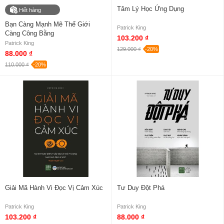
Tâm Lý Học Ứng Dụng
Hết hàng
Bạn Càng Mạnh Mẽ Thế Giới
Patrick King
Càng Công Bằng
103.200 ₫
Patrick King
129.000 ₫
-20%
88.000 ₫
110.000 ₫
-20%
Giải Mã Hành Vi Đọc Vị Cảm Xúc
Tư Duy Đột Phá
Patrick King
Patrick King
103.200 ₫
88.000 ₫