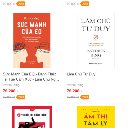
99.000 ₫
-20%
99.000 ₫
-20%
Sức Mạnh Của EQ - Đánh Thức
Làm Chủ Tư Duy
Trí Tuệ Cảm Xúc - Làm Chủ Ngôn
Ngữ - Thu Phục Lòng Người
Patrick King
Patrick King
79.200 ₫
79.200 ₫
99.000 ₫
-20%
99.000 ₫
-20%