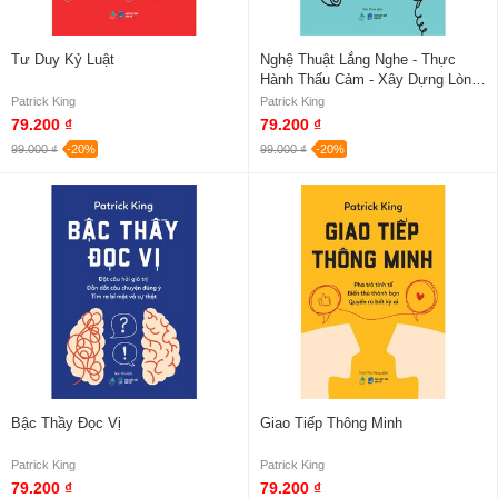
Tư Duy Kỷ Luật
Nghệ Thuật Lắng Nghe - Thực
Hành Thấu Cảm - Xây Dựng Lòng
Tin - Tạo Ra Kết Nối Sâu Sắc
Patrick King
Patrick King
79.200 ₫
79.200 ₫
99.000 ₫
-20%
99.000 ₫
-20%
Bậc Thầy Đọc Vị
Giao Tiếp Thông Minh
Patrick King
Patrick King
79.200 ₫
79.200 ₫