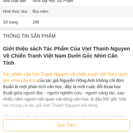
Nhà xuất bản:
NXB Đại Học Sư Phạm
Hình thức bìa:
Bìa mềm
Số trang:
248
THÔNG TIN SẢN PHẨM
Giới thiệu sách Tác Phẩm Của Viet Thanh Nguyen
Về Chiến Tranh Việt Nam Dưới Góc Nhìn Căn
Tính
Tác phẩm của Viet Thanh Nguyen về chiến tranh Việt Nam dưới
góc nhìn căn tính
của tác giả Nguyễn Hồng Anh không chỉ đơn
thuần là một phân tích văn học, đây là một cuộc đối thoại học
thuật giữa người đọc - người nghiên cứu - người sáng tác, sau
nhiều năm người viết quan sát dòng văn học di dân Mỹ gốc Việt
nói chung và tác giả Viet Thanh Nguyen nói riêng.
Bằng cách đặt căn tính làm trung tâm, cuốn sách mở ra những
câu hỏi lớn: Làm sao con người có thể tự định nghĩa mình sau
Xem Thêm
chiến tranh? Làm sao cộng đồng di dân có thể cất lên tiếng nói