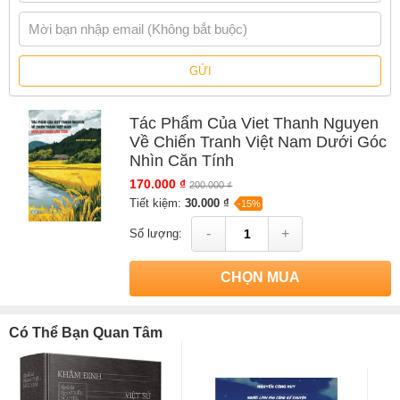
GỬI
Tác Phẩm Của Viet Thanh Nguyen
Về Chiến Tranh Việt Nam Dưới Góc
Nhìn Căn Tính
170.000 ₫
200.000 ₫
Tiết kiệm:
30.000 ₫
-15%
-
+
Số lượng:
CHỌN MUA
Có Thể Bạn Quan Tâm