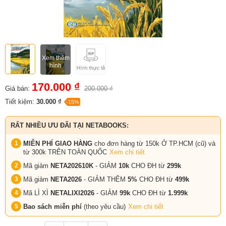
Xem thêm
hình
170.000 ₫
Giá bán:
200.000 ₫
Tiết kiệm:
30.000 ₫
-15%
RẤT NHIỀU ƯU ĐÃI TẠI NETABOOKS:
MIỄN PHÍ GIAO HÀNG
cho đơn hàng từ 150k Ở TP.HCM (cũ) và
từ 300k TRÊN TOÀN QUỐC
Xem chi tiết
Mã giảm
NETA202610K
- GIẢM
10k
CHO ĐH từ
299k
Mã giảm
NETA2026
- GIẢM THÊM
5%
CHO ĐH từ
499k
Mã LÌ XÌ
NETALIXI2026
- GIẢM
99k
CHO
ĐH từ
1.999k
Bao sách miễn phí
(theo yêu cầu)
Xem chi tiết