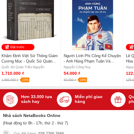
Đặt trước
Khâm Định Việt Sử Thông Giám
Người Lính Phi Công Kể Chuyện
Lê Q
Cương Mục - Quốc Sử Quán
- Anh Hùng Phạm Tuân Và
Hóa 
Triều Nguyễn (Bìa Cứng)
Chuyến Bay Vào Vũ Trụ -
Quốc Sử Quán Triều Nguyễn
Nguyễn Công Huy
Nguy
Nguyễn Công Huy
1.710.000 ₫
54.000 ₫
122
1.900.000 ₫
-10%
60.000 ₫
-10%
129.0
Hơn 33.000 tựa
Miễn phí giao
Qu
sách hay
hàng
ph
Nhà sách NetaBooks Online
(Hoạt động từ 8h - 17h, thứ 2 - thứ 7)
Gọi đặt hàng:
028 7300 7684