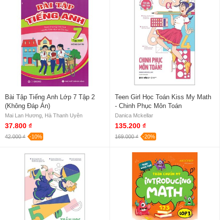
Bài Tập Tiếng Anh Lớp 7 Tập 2
Teen Girl Học Toán Kiss My Math
(Không Đáp Án)
- Chinh Phục Môn Toán
Mai Lan Hương, Hà Thanh Uyên
Danica Mckellar
37.800 ₫
135.200 ₫
42.000 ₫
-10%
169.000 ₫
-20%