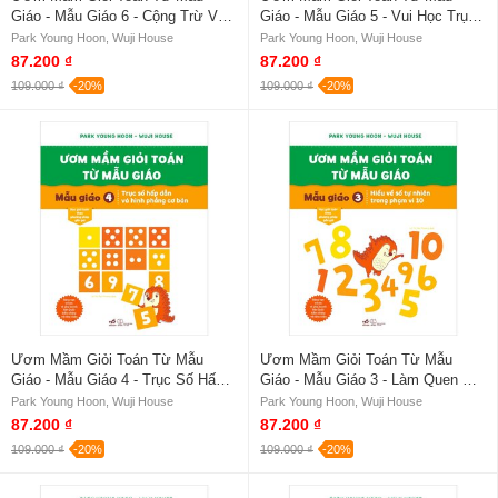
Giáo - Mẫu Giáo 6 - Cộng Trừ Và
Giáo - Mẫu Giáo 5 - Vui Học Trục
Lắp Ghép Hình Khối Thật Hay
Số Và Hình Khối
Park Young Hoon, Wuji House
Park Young Hoon, Wuji House
87.200 ₫
87.200 ₫
109.000 ₫
-20%
109.000 ₫
-20%
Ươm Mầm Giỏi Toán Từ Mẫu
Ươm Mầm Giỏi Toán Từ Mẫu
Giáo - Mẫu Giáo 4 - Trục Số Hấp
Giáo - Mẫu Giáo 3 - Làm Quen Với
Dẫn Và Hình Phẳng Cơ Bản
Số Tự Nhiên Trong Phạm Vi 10
Park Young Hoon, Wuji House
Park Young Hoon, Wuji House
87.200 ₫
87.200 ₫
109.000 ₫
-20%
109.000 ₫
-20%