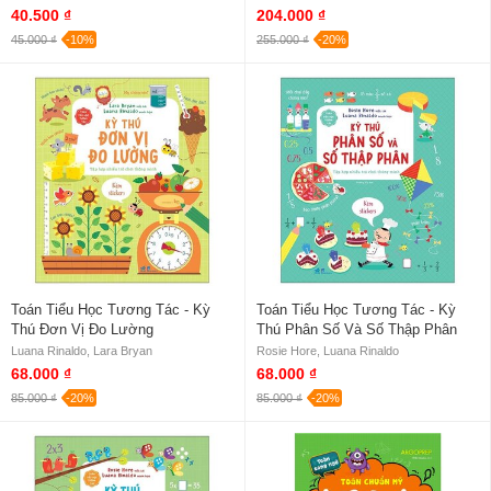
40.500 ₫
204.000 ₫
45.000 ₫
-10%
255.000 ₫
-20%
Toán Tiểu Học Tương Tác - Kỳ
Toán Tiểu Học Tương Tác - Kỳ
Thú Đơn Vị Đo Lường
Thú Phân Số Và Số Thập Phân
Luana Rinaldo, Lara Bryan
Rosie Hore, Luana Rinaldo
68.000 ₫
68.000 ₫
85.000 ₫
-20%
85.000 ₫
-20%