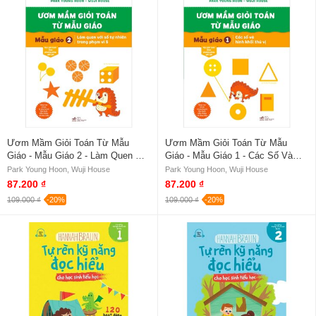
Ươm Mầm Giỏi Toán Từ Mẫu
Ươm Mầm Giỏi Toán Từ Mẫu
Giáo - Mẫu Giáo 2 - Làm Quen Với
Giáo - Mẫu Giáo 1 - Các Số Và
Số Tự Nhiên Trong Phạm Vi 5
Hình Khối Thú Vị
Park Young Hoon, Wuji House
Park Young Hoon, Wuji House
87.200 ₫
87.200 ₫
109.000 ₫
-20%
109.000 ₫
-20%