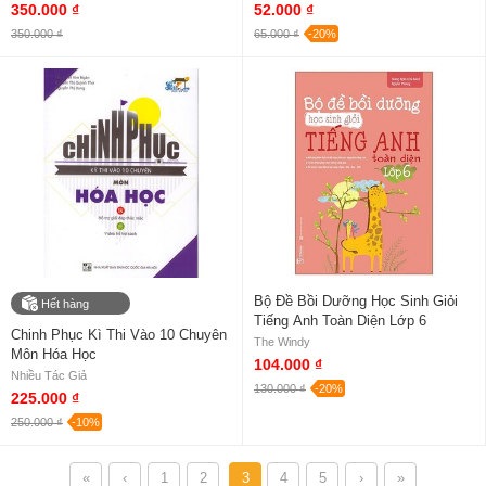
350.000 ₫
52.000 ₫
350.000 ₫
65.000 ₫
-20%
Bộ Đề Bồi Dưỡng Học Sinh Giỏi
Hết hàng
Tiếng Anh Toàn Diện Lớp 6
Chinh Phục Kì Thi Vào 10 Chuyên
The Windy
Môn Hóa Học
104.000 ₫
Nhiều Tác Giả
130.000 ₫
-20%
225.000 ₫
250.000 ₫
-10%
«
‹
1
2
3
4
5
›
»