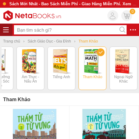
Sách Mới Nhất - Bao Sách Miễn Phí - Giao Hàng Miễn Phí. Xem Ngay
0
Trang chủ
Sách Giáo Dục - Gia Đình
Tham Khảo
Dưỡng
Ẩm Thực -
Tiếng Anh
Tham Khảo
Ngoại Ngữ
m Sóc
Nấu Ăn
Khác
rẻ
Tham Khảo