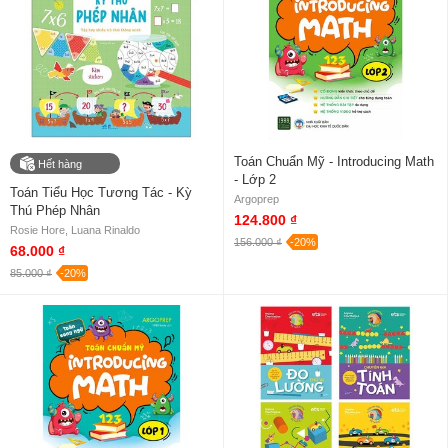
Toán Chuẩn Mỹ - Introducing Math
Hết hàng
- Lớp 2
Toán Tiểu Học Tương Tác - Kỳ
Argoprep
Thú Phép Nhân
124.800 ₫
Rosie Hore, Luana Rinaldo
156.000 ₫
-20%
68.000 ₫
85.000 ₫
-20%