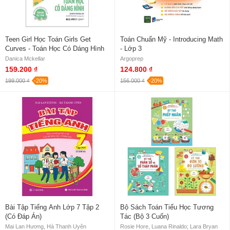
Teen Girl Học Toán Girls Get
Toán Chuẩn Mỹ - Introducing Math
Curves - Toán Học Có Dáng Hình
- Lớp 3
Danica Mckellar
Argoprep
159.200 ₫
124.800 ₫
199.000 ₫
-20%
156.000 ₫
-20%
Bài Tập Tiếng Anh Lớp 7 Tập 2
Bộ Sách Toán Tiểu Học Tương
(Có Đáp Án)
Tác (Bộ 3 Cuốn)
Mai Lan Hương, Hà Thanh Uyên
Rosie Hore, Luana Rinaldo; Lara Bryan