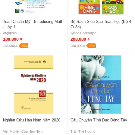
Toán Chuẩn Mỹ - Introducing Math
Bộ Sách Siêu Sao Toán Học (Bộ 4
- Lớp 1
Cuốn)
Argoprep
Ajiana Chartterjee
108.800 ₫
208.000 ₫
136.000 ₫
-20%
260.000 ₫
-20%
Nghiên Cứu Hán Nôm Năm 2020
Câu Chuyện Tính Dục Đông Tây
Viện Nghiên Cứu Hán Nôm
Trần Thế Hương