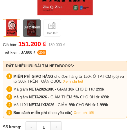
Xem thêm
hình
151.200 ₫
Giá bán:
189.000 ₫
Tiết kiệm:
37.800 ₫
-20%
RẤT NHIỀU ƯU ĐÃI TẠI NETABOOKS:
MIỄN PHÍ GIAO HÀNG
cho đơn hàng từ 150k Ở TP.HCM (cũ) và
từ 300k TRÊN TOÀN QUỐC
Xem chi tiết
Mã giảm
NETA202610K
- GIẢM
10k
CHO ĐH từ
299k
Mã giảm
NETA2026
- GIẢM THÊM
5%
CHO ĐH từ
499k
Mã LÌ XÌ
NETALIXI2026
- GIẢM
99k
CHO
ĐH từ
1.999k
Bao sách miễn phí
(theo yêu cầu)
Xem chi tiết
-
+
Số lượng: