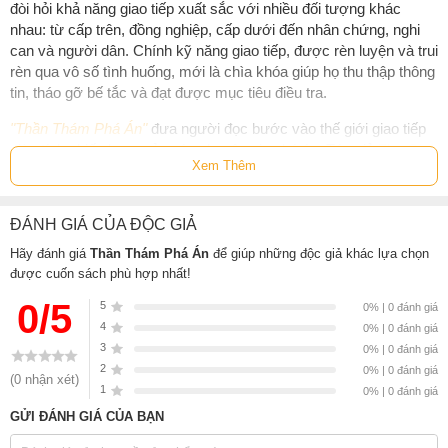
đòi hỏi khả năng giao tiếp xuất sắc với nhiều đối tượng khác
nhau: từ cấp trên, đồng nghiệp, cấp dưới đến nhân chứng, nghi
can và người dân. Chính kỹ năng giao tiếp, được rèn luyện và trui
rèn qua vô số tình huống, mới là chìa khóa giúp họ thu thập thông
tin, tháo gỡ bế tắc và đạt được mục tiêu điều tra.
"Thần Thám Phá Án"
đưa người đọc bước vào thế giới giao tiếp
giàu tính chiến lược của các chuyên gia phá án. Tác giả
Zhu Qi
Xem Thêm
Zhen
không chỉ phân tích nguyên tắc và phương pháp, mà còn
minh họa bằng những câu chuyện thực tế, từ các vụ án nổi tiếng
như
“Unabomber”
hay
“Baby Face Nelson”
đến các tình huống
ĐÁNH GIÁ CỦA ĐỘC GIẢ
đời thường. Mỗi chương sách là một mảnh ghép kỹ năng cụ thể:
lựa chọn thời điểm và địa điểm trò chuyện, đọc hiểu ngôn ngữ cơ
Hãy đánh giá
Thần Thám Phá Án
để giúp những độc giả khác lựa chọn
được cuốn sách phù hợp nhất!
thể, khéo léo dẫn dắt cảm xúc đối phương, hóa giải xung đột, hay
tận dụng giao tiếp để tạo lợi thế trong môi trường công sở.
0/5
5
0% | 0 đánh giá
4
0% | 0 đánh giá
Cuốn sách được chia thành tám chương, bao quát hầu như mọi
3
0% | 0 đánh giá
khía cạnh của giao tiếp chuyên nghiệp:
2
0% | 0 đánh giá
(0 nhận xét)
Sắp đặt hoàn cảnh, nâng cao chất lượng giao tiếp
1
0% | 0 đánh giá
GỬI ĐÁNH GIÁ CỦA BẠN
Loại bỏ chướng ngại, mở ra kênh đối thoại