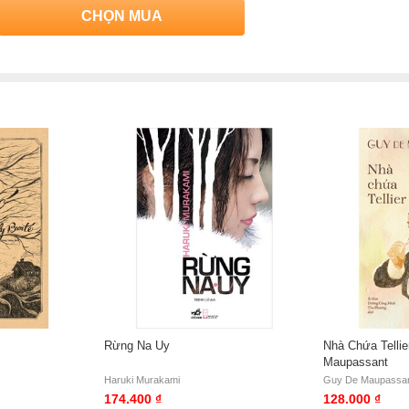
CHỌN MUA
Rừng Na Uy
Nhà Chứa Tellie
Maupassant
Haruki Murakami
Guy De Maupassa
174.400 ₫
128.000 ₫