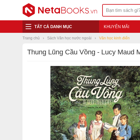
TẤT CẢ DANH MỤC
KHUYẾN MÃI
Trang chủ
Sách Văn học nước ngoài
Văn học kinh điển
Thung Lũng Cầu Vồng - Lucy Maud 