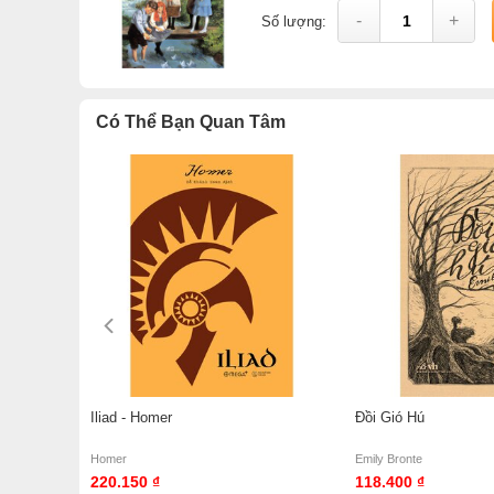
-
+
Số lượng:
Có Thể Bạn Quan Tâm
Iliad - Homer
Đồi Gió Hú
Homer
Emily Bronte
220.150 ₫
118.400 ₫