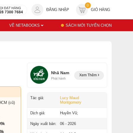
0
ĐĂNG NHẬP
GIỎ HÀNG
VỀ NETABOOKS
SÁCH MỚI TUYỂN CHỌN
Nhã Nam
Xem Thêm
Phát hành
Tác giả:
Lucy Maud
Montgomery
HCM (cũ)
Dịch giả:
Huyền Vũ;
99k
Ngày xuất bản:
06 - 2026
9k