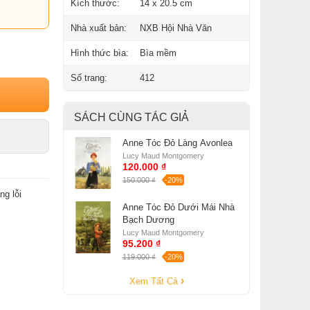
Kích thước:
14 x 20.5 cm
Nhà xuất bản:
NXB Hội Nhà Văn
Hình thức bìa:
Bìa mềm
Số trang:
412
SÁCH CÙNG TÁC GIẢ
Anne Tóc Đỏ Làng Avonlea
Lucy Maud Montgomery
120.000 ₫
150.000 ₫
-20%
ng lỗi
Anne Tóc Đỏ Dưới Mái Nhà
Bạch Dương
Lucy Maud Montgomery
95.200 ₫
119.000 ₫
-20%
Xem Tất Cả