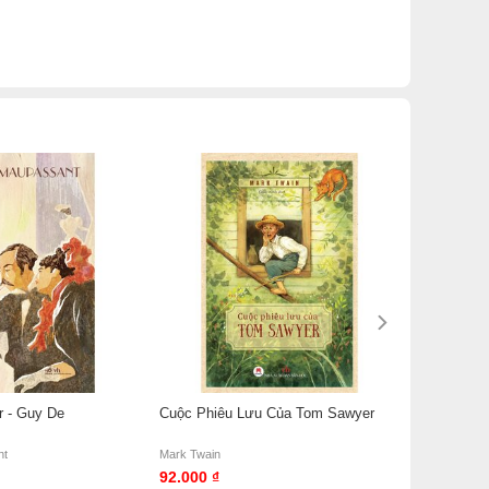
r - Guy De
Cuộc Phiêu Lưu Của Tom Sawyer
nt
Mark Twain
92.000 ₫