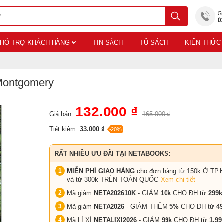
HỖ TRỢ KHÁCH HÀNG
TIN SÁCH
TỦ SÁCH
KIẾN THỨC
Montgomery
132.000 ₫
Giá bán:
165.000 ₫
Tiết kiệm:
33.000 ₫
-20%
RẤT NHIỀU ƯU ĐÃI TẠI NETABOOKS:
MIỄN PHÍ GIAO HÀNG
cho đơn hàng từ 150k Ở TP.
và từ 300k TRÊN TOÀN QUỐC
Xem chi tiết
Mã giảm
NETA202610K
- GIẢM
10k
CHO ĐH từ
299k
Mã giảm
NETA2026
- GIẢM THÊM
5%
CHO ĐH từ
4
Mã LÌ XÌ
NETALIXI2026
- GIẢM
99k
CHO
ĐH từ
1.99