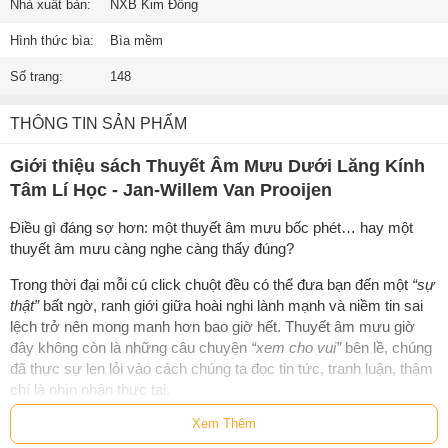
Nhà xuất bản:
NXB Kim Đồng
Hình thức bìa:
Bìa mềm
Số trang:
148
THÔNG TIN SẢN PHẨM
Giới thiệu sách Thuyết Âm Mưu Dưới Lăng Kính
Tâm Lí Học - Jan-Willem Van Prooijen
Điều gì đáng sợ hơn: một thuyết âm mưu bốc phét… hay một
thuyết âm mưu càng nghe càng thấy đúng?
Trong thời đại mỗi cú click chuột đều có thể đưa bạn đến một
“sự
thật”
bất ngờ, ranh giới giữa hoài nghi lành mạnh và niềm tin sai
lệch trở nên mong manh hơn bao giờ hết. Thuyết âm mưu giờ
đây không còn là những câu chuyện
“xem cho vui”
bên lề, chúng
đã thực sự len lỏi vào cách chúng ta đọc tin tức, tranh luận, thậm
chí là nhìn nhận thực tại.
Xem Thêm
Thuyết Âm Mưu Dưới Lăng Kính Tâm Lí Học
không bắt đầu bằng
việc phủ nhận hay chế giễu những niềm tin gây tranh cãi. Thay