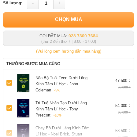
-
+
Số lượng:
CHỌN MUA
028 7300 7684
GỌI ĐẶT MUA:
(thứ 2 đến thứ 7 | 8:00 - 17:00)
(Vui lòng xem hướng dẫn mua hàng)
THƯỜNG ĐƯỢC MUA CÙNG
Não Bộ Tuổi Teen Dưới Lăng
47.500 ₫
Kính Tâm Lí Học - John
50.000 ₫
Coleman
-5%
Trí Tuệ Nhân Tạo Dưới Lăng
54.000 ₫
Kính Tâm Lí Học - Tony
60.000 ₫
Prescott
-10%
Chạy Bộ Dưới Lăng Kính Tâm
58.500 ₫
Lí Học - Noel Brick, Stuart