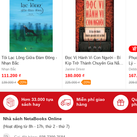
NetaBooks tại Tiki với ưu đãi Bao sách miễn phí và tặng Bookmark
Tôi Lạc Lõng Giữa Đám Đông -
Đọc Vị Hành Vi Con Người - Bí
Phụ
Nhạn Bắc
Kíp Trở Thành Chuyên Gia Nắm
Lý -
Bắt Sự Thật - Janine Driver
Nhạn Bắc
Janine Driver
Debbi
111.200 ₫
180.000 ₫
167
139.000 ₫
-20%
225.000 ₫
-20%
209.0
Hơn 33.000 tựa
Miễn phí giao
Qu
sách hay
hàng
ph
Nhà sách NetaBooks Online
(Hoạt động từ 8h - 17h, thứ 2 - thứ 7)