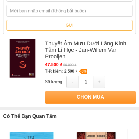
Âm Mưu Dưới Lăng Kính Tâm Lí Học
đặc biệt phù hợp với độc
giả trẻ - những người đang sống giữa dòng chảy thông tin dày
đặc, phải đối diện với vô số
“sự thật”
bị cắt ghép mỗi ngày. Cung
cấp công cụ giúp bạn đặt câu hỏi đúng, cuốn sách sẽ khiến bạn
GỬI
vỡ lẽ nhận ra rằng việc từng bị cuốn theo một giả thuyết nào đó,
không phải vì bạn thiếu kiến thức hay lí trí, đơn giản chỉ vì bạn là
con người.
Thuyết Âm Mưu Dưới Lăng Kính
Tâm Lí Học - Jan-Willem Van
---
Prooijen
Tìm đọc những cuốn sách trong bộ Dưới Lăng Kính Tâm Lí
47.500 ₫
50.000 ₫
Học:
Tiết kiệm:
2.500 ₫
-5%
Sang Chấn Dưới Lăng Kính Tâm Lí Học
-
+
Số lượng:
Thuyết Âm Mưu Dưới Lăng Kính Tâm Lí Học
Chạy Bộ Dưới Lăng Kính Tâm Lí Học
CHỌN MUA
Trí Tuệ Nhân Tạo Dưới Lăng Kính Tâm Lí Học
Não Bộ Tuổi Teen Dưới Lăng Kính Tâm Lí Học
Có Thể Bạn Quan Tâm
Sách
Thuyết Âm Mưu Dưới Lăng Kính Tâm Lí Học - Jan-Willem
Van Prooijen
của tác giả
Jan-Willem Van Prooijen
, có bán tại Nhà
sách online NetaBooks với ưu đãi Bao sách miễn phí và Gian hàng