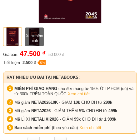
Xem thêm
hình
47.500 ₫
Giá bán:
50.000 ₫
Tiết kiệm:
2.500 ₫
-5%
RẤT NHIỀU ƯU ĐÃI TẠI NETABOOKS:
MIỄN PHÍ GIAO HÀNG
cho đơn hàng từ 150k Ở TP.HCM (cũ) và
từ 300k TRÊN TOÀN QUỐC
Xem chi tiết
Mã giảm
NETA202610K
- GIẢM
10k
CHO ĐH từ
299k
Mã giảm
NETA2026
- GIẢM THÊM
5%
CHO ĐH từ
499k
Mã LÌ XÌ
NETALIXI2026
- GIẢM
99k
CHO
ĐH từ
1.999k
Bao sách miễn phí
(theo yêu cầu)
Xem chi tiết