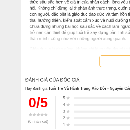
thức sâu sắc hơn về giá trị của nhân cách, lòng yêu 
hội. Không chỉ dừng lại ở phản ánh thực trạng, cuốn
con người, đặc biệt là giáo dục đạo đức và tâm hồn theo
tha, hướng thiện, kiểm soát cảm xúc và nuôi dưỡng 
chứa đựng những bài học sâu sắc về cách làm người. 
trở nên cần thiết để giúp tuổi trẻ xây dựng bản lĩnh
thân mình, cũng như với những người xung quanh.
Giáo dục, xét cho cùng, không chỉ là truyền đạt tri t
và xã hội cần cùng nhau tạo dựng môi trường nuôi dưỡ
Khi con người biết hướng thiện, biết sống chậm lại 
đổ vỡ trong các mối quan hệ sẽ từng bước bị đẩy lùi.
Hy vọng,
“Tuổi trẻ và hành trang vào đời“
sẽ là người
ĐÁNH GIÁ CỦA ĐỘC GIẢ
làm công tác giáo dục và những ai quan tâm đến việc
Hãy đánh giá
Tuổi Trẻ Và Hành Trang Vào Đời - Nguyên Cẩ
0/5
5
Thông tin tác giả Nguyên Cẩn
4
3
Nguyên Cẩn
2
(0 nhận xét)
Tiến sĩ Nguyên Cẩn
(tên thật là Phạm Văn Nga), si
1
Tiến sĩ chuyên ngành Quản trị Kinh doanh và nhiều 