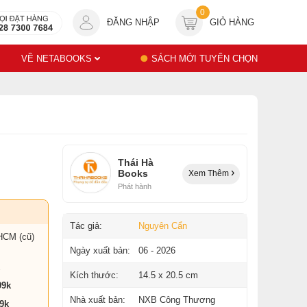
0
ĐĂNG NHẬP
GIỎ HÀNG
VỀ NETABOOKS
SÁCH MỚI TUYỂN CHỌN
Thái Hà
Books
Xem Thêm
Phát hành
Tác giả:
Nguyên Cẩn
HCM (cũ)
Ngày xuất bản:
06 - 2026
Kích thước:
14.5 x 20.5 cm
99k
Nhà xuất bản:
NXB Công Thương
9k