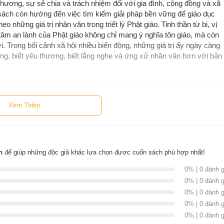
thương, sự sẻ chia và trách nhiệm đối với gia đình, cộng đồng và xã
 sách còn hướng đến việc tìm kiếm giải pháp bền vững để giáo dục
 những giá trị nhân văn trong triết lý Phật giáo. Tinh thần từ bi, vị
tâm an lành của Phật giáo không chỉ mang ý nghĩa tôn giáo, mà còn
Trong bối cảnh xã hội nhiều biến động, những giá trị ấy ngày càng
 sống, biết yêu thương, biết lắng nghe và ứng xử nhân văn hơn với bản
hức mà còn là hành trình hình thành nhân cách. Gia đình, nhà trường
ng lòng nhân ái, sự tử tế và tinh thần trách nhiệm nơi thế hệ trẻ.
để thấu hiểu và cảm thông, những biểu hiện của bạo lực, vô cảm hay
Xem Thêm
 bạn đồng hành ý nghĩa đối với thanh thiếu niên, phụ huynh, người
 xây dựng một thế hệ trẻ có tri thức, đạo đức và lý tưởng sống đẹp.
n
để giúp những độc giả khác lựa chọn được cuốn sách phù hợp nhất!
0% | 0 đánh g
0% | 0 đánh g
0% | 0 đánh g
0% | 0 đánh g
nh năm 1956 tại Sài Gòn, là một trí thức đa tài. Ông tốt nghiệp
0% | 0 đánh g
năm giảng dạy tại nhiều trường đại học. Với kiến thức sâu rộng