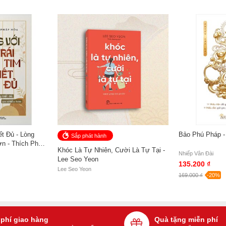
ết Đủ - Lòng
Bảo Phú Pháp -
Sắp phát hành
ơn - Thích Pháp
Khóc Là Tự Nhiên, Cười Là Tự Tại -
Nhiếp Vân Đài
Lee Seo Yeon
135.200 ₫
Lee Seo Yeon
169.000 ₫
-20%
 phí giao hàng
Quà tặng miễn phí