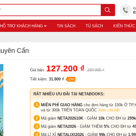
HỖ TRỢ KHÁCH HÀNG
TIN SÁCH
TỦ SÁCH
KIẾN THỨC
guyên Cẩn
127.200 ₫
Giá bán:
159.000 ₫
Tiết kiệm:
31.800 ₫
-20%
RẤT NHIỀU ƯU ĐÃI TẠI NETABOOKS:
MIỄN PHÍ GIAO HÀNG
cho đơn hàng từ 150k Ở TP.
và từ 300k TRÊN TOÀN QUỐC
Xem chi tiết
Mã giảm
NETA202610K
- GIẢM
10k
CHO ĐH từ
299k
Mã giảm
NETA2026
- GIẢM THÊM
5%
CHO ĐH từ
4
Mã LÌ XÌ
NETALIXI2026
- GIẢM
99k
CHO
ĐH từ
1.99