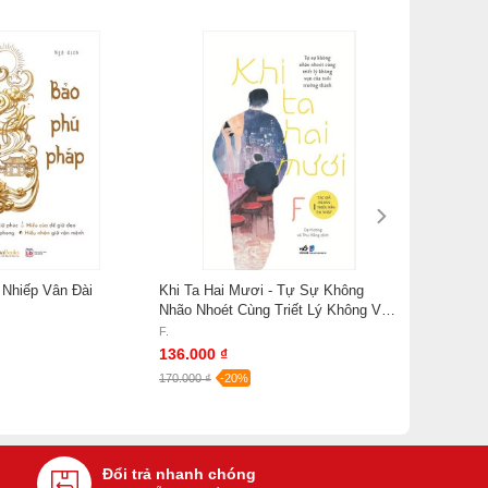
 Nhiếp Vân Đài
Khi Ta Hai Mươi - Tự Sự Không
Nhão Nhoét Cùng Triết Lý Không Vụn
Của Tuổi Trưởng Thành - F
F.
136.000 ₫
170.000 ₫
-20%
Đổi trả nhanh chóng