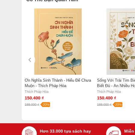
Ơn Nghĩa Sinh Thành - Hiểu Để Chưa
Sống Với Trái Tim Bi
Muộn - Thích Pháp Hòa
Biết Đủ - An Nhiều H
t Chính Là
Hòa
Thích Pháp Hòa
Thích Pháp Hòa
ản Thân
150.400 ₫
150.400 ₫
Huy
188.000 ₫
-20%
188.000 ₫
-20%
Hơn 33.000 tựa sách hay
Miễn