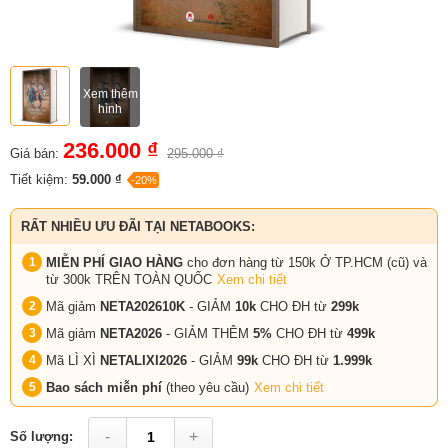
Xem thêm
hình
236.000 ₫
Giá bán:
295.000 ₫
Tiết kiệm:
59.000 ₫
-20%
RẤT NHIỀU ƯU ĐÃI TẠI NETABOOKS:
MIỄN PHÍ GIAO HÀNG
cho đơn hàng từ 150k Ở TP.HCM (cũ) và
từ 300k TRÊN TOÀN QUỐC
Xem chi tiết
Mã giảm
NETA202610K
- GIẢM
10k
CHO ĐH từ
299k
Mã giảm
NETA2026
- GIẢM THÊM
5%
CHO ĐH từ
499k
Mã LÌ XÌ
NETALIXI2026
- GIẢM
99k
CHO
ĐH từ
1.999k
Bao sách miễn phí
(theo yêu cầu)
Xem chi tiết
-
+
Số lượng: