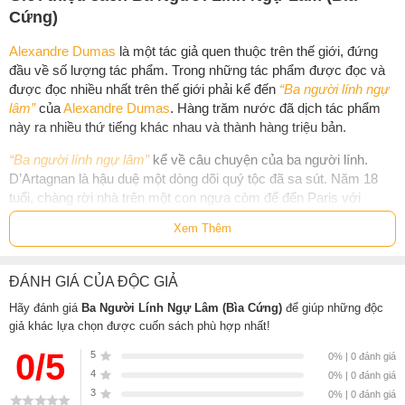
Cứng)
Alexandre Dumas
là một tác giả quen thuộc trên thế giới, đứng
đầu về số lượng tác phẩm. Trong những tác phẩm được đọc và
được đọc nhiều nhất trên thế giới phải kể đến
“Ba người lính ngự
lâm”
của
Alexandre Dumas
. Hàng trăm nước đã dịch tác phẩm
này ra nhiều thứ tiếng khác nhau và thành hàng triệu bản.
“Ba người lính ngự lâm”
kể về câu chuyện của ba người lính.
D’Artagnan là hậu duệ một dòng dõi quý tộc đã sa sút. Năm 18
tuổi, chàng rời nhà trên một con ngựa còm để đến Paris với
mong ước trở thành một lính ngự lâm của vua Louis XIII. Dọc
Xem Thêm
đường, d’Artagnan làm mất lá thư tiến cử của cha mình với ông
De Treville, đội trưởng lính ngự lâm, do đó ông này đón tiếp anh
không mấy nhiệt tình. Tiếp đó, d’Artagnan húc trúng vào cái vai
ĐÁNH GIÁ CỦA ĐỘC GIẢ
đang bị thương của Athos, một lính ngự lâm đầy phong cách quý
Hãy đánh giá
Ba Người Lính Ngự Lâm (Bìa Cứng)
để giúp những độc
tộc. Anh này đòi quyết đấu với d’Artagnan vào giữa trưa và được
giả khác lựa chọn được cuốn sách phù hợp nhất!
đồng ý ngay. Ngay sau đó, d’Artagnan gặp Porthos, một lính ngự
lâm khác rất đô con và mang một dải đeo kiếm cực xịn nhưng
0/5
5
0% | 0 đánh giá
d’Artagnan khám phá ra rằng chỉ có mặt ngoài là đẹp thôi, còn
4
0% | 0 đánh giá
bên trong làm bằng da bò. Thế là d’Artagnan có cuộc quyết đấu
3
0% | 0 đánh giá