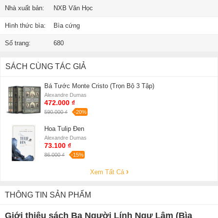
Nhà xuất bản:
NXB Văn Học
Hình thức bìa:
Bìa cứng
Số trang:
680
SÁCH CÙNG TÁC GIẢ
Bá Tước Monte Cristo (Trọn Bộ 3 Tập)
Alexandre Dumas
472.000 ₫
590.000 ₫
-20%
Hoa Tulip Đen
Alexandre Dumas
73.100 ₫
86.000 ₫
-15%
Xem Tất Cả
THÔNG TIN SẢN PHẨM
Giới thiệu sách Ba Người Lính Ngự Lâm (Bìa