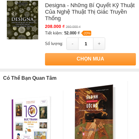
Designa - Những Bí Quyết Kỹ Thuật
Của Nghệ Thuật Thị Giác Truyền
Thống
208.000 ₫
260.000 ₫
Tiết kiệm:
52.000 ₫
-20%
-
+
Số lượng:
CHỌN MUA
Có Thể Bạn Quan Tâm