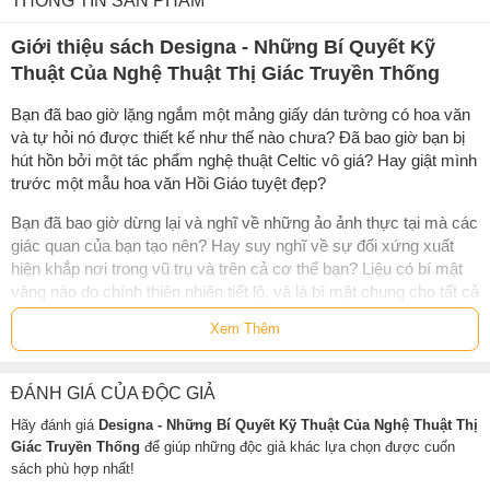
THÔNG TIN SẢN PHẨM
Giới thiệu sách Designa - Những Bí Quyết Kỹ
Thuật Của Nghệ Thuật Thị Giác Truyền Thống
Bạn đã bao giờ lặng ngắm một mảng giấy dán tường có hoa văn
và tự hỏi nó được thiết kế như thế nào chưa? Đã bao giờ bạn bị
hút hồn bởi một tác phẩm nghệ thuật Celtic vô giá? Hay giật mình
trước một mẫu hoa văn Hồi Giáo tuyệt đẹp?
Bạn đã bao giờ dừng lại và nghĩ về những ảo ảnh thực tại mà các
giác quan của bạn tạo nên? Hay suy nghĩ về sự đối xứng xuất
hiện khắp nơi trong vũ trụ và trên cả cơ thể bạn? Liệu có bí mật
vàng nào do chính thiên nhiên tiết lộ, và là bí mật chung cho tất cả
các bộ môn nghệ thuật truyền thống không?
Xem Thêm
Tràn ngập những thông tin và hình ảnh minh họa tinh tế của nhiều
tác giả chuyên nghiệp,
Designa
không chỉ giúp bạn nhìn vạn vật
ĐÁNH GIÁ CỦA ĐỘC GIẢ
với con mắt đầy nghệ thuật, mà còn là cuốn sách nguồn tối ưu
dành cho các nghệ sĩ thị giác và nhà thiết kế thuộc mọi thể loại
Hãy đánh giá
Designa - Những Bí Quyết Kỹ Thuật Của Nghệ Thuật Thị
trong nhiều lĩnh vực đa dạng của đời sống.
Giác Truyền Thống
để giúp những độc giả khác lựa chọn được cuốn
sách phù hợp nhất!