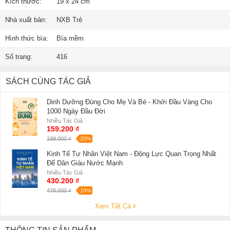
Kích thước:
19 x 24 cm
Nhà xuất bản:
NXB Trẻ
Hình thức bìa:
Bìa mềm
Số trang:
416
SÁCH CÙNG TÁC GIẢ
Dinh Dưỡng Đúng Cho Mẹ Và Bé - Khởi Đầu Vàng Cho
1000 Ngày Đầu Đời
Nhiều Tác Giả
159.200 ₫
199.000 ₫
-20%
Kinh Tế Tư Nhân Việt Nam - Động Lực Quan Trọng Nhất
Để Dân Giàu Nước Mạnh
Nhiều Tác Giả
430.200 ₫
478.000 ₫
-10%
Xem Tất Cả