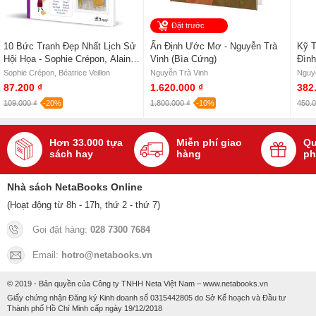
Đặt trước
10 Bức Tranh Đẹp Nhất Lịch Sử
Ấn Định Ước Mơ - Nguyễn Trà
Kỹ T
Hội Họa - Sophie Crépon, Alain
Vinh (Bìa Cứng)
Đìn
Boyer
Sophie Crépon, Béatrice Veillon
Nguyễn Trà Vinh
Nguy
87.200 ₫
1.620.000 ₫
382
109.000 ₫
-20%
1.800.000 ₫
-10%
450.0
Hơn 33.000 tựa
Miễn phí giao
Qu
sách hay
hàng
ph
Nhà sách NetaBooks Online
(Hoạt động từ 8h - 17h, thứ 2 - thứ 7)
Gọi đặt hàng:
028 7300 7684
Email:
hotro@netabooks.vn
© 2019 - Bản quyền của Công ty TNHH Neta Việt Nam – www.netabooks.vn
Giấy chứng nhận Đăng ký Kinh doanh số 0315442805 do Sở Kế hoạch và Đầu tư
Thành phố Hồ Chí Minh cấp ngày 19/12/2018