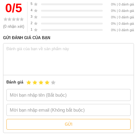
0/5
5
0% | 0 đánh giá
4
0% | 0 đánh giá
3
0% | 0 đánh giá
2
0% | 0 đánh giá
(0 nhận xét)
1
0% | 0 đánh giá
GỬI ĐÁNH GIÁ CỦA BẠN
Đánh giá
Sách
Designa - Những Bí Quyết Kỹ Thuật Của Nghệ Thuật Thị
Giác Truyền Thống
do Nhiều tác giả thực hiện, có bán tại Nhà sách
online NetaBooks với ưu đãi Bao sách miễn phí và Gian hàng
NetaBooks tại Tiki với ưu đãi Bao sách miễn phí và tặng Bookmark
GỬI