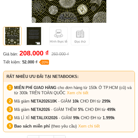
208.000 ₫
Giá bán:
260.000 ₫
Tiết kiệm:
52.000 ₫
-20%
RẤT NHIỀU ƯU ĐÃI TẠI NETABOOKS:
MIỄN PHÍ GIAO HÀNG
cho đơn hàng từ 150k Ở TP.HCM (cũ) và
từ 300k TRÊN TOÀN QUỐC
Xem chi tiết
Mã giảm
NETA202610K
- GIẢM
10k
CHO ĐH từ
299k
Mã giảm
NETA2026
- GIẢM THÊM
5%
CHO ĐH từ
499k
Mã LÌ XÌ
NETALIXI2026
- GIẢM
99k
CHO
ĐH từ
1.999k
Bao sách miễn phí
(theo yêu cầu)
Xem chi tiết