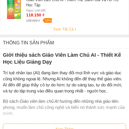
Học Tập
Ngọc Linh AIE
118.150 ₫
139.000 ₫
-15%
Xem Tất Cả
THÔNG TIN SẢN PHẨM
Giới thiệu sách Giáo Viên Làm Chủ AI - Thiết Kế
Học Liệu Giảng Dạy
Trí tuệ nhân tạo (AI) đang làm thay đổi mọi lĩnh vực và giáo dục
cũng không ngoại lệ. Nhưng AI không đến để thay thế giáo viên.
AI đến để giúp thầy cô tự do hơn: tự do sáng tạo, tự do đổi mới,
và tự do tập trung vào điều quan trọng nhất - người học.
Bộ sách
Giáo viên làm chủ AI
hướng đến những nhà giáo tiên
phong, muốn làm chủ công nghệ và biến nó thành sức mạnh của
mình.
1.
Thiết kế học liệu giảng dạy