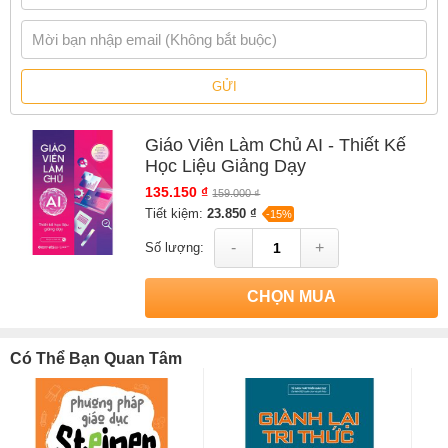
Sách
Giáo Viên Làm Chủ AI - Thiết Kế Học Liệu Giảng Dạy
của
tác giả
Ngọc Linh AIE
, có bán tại Nhà sách online NetaBooks với ưu
đãi Bao sách miễn phí và Gian hàng NetaBooks tại Tiki với ưu đãi
Bao sách miễn phí và tặng Bookmark
GỬI
Giáo Viên Làm Chủ AI - Thiết Kế
Học Liệu Giảng Dạy
135.150 ₫
159.000 ₫
Tiết kiệm:
23.850 ₫
-15%
-
+
Số lượng:
CHỌN MUA
Có Thể Bạn Quan Tâm