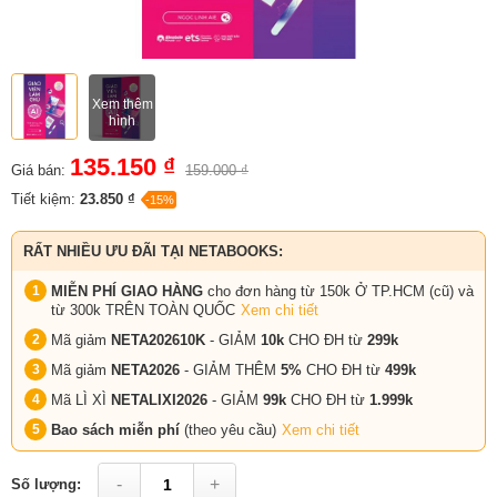
Xem thêm
hình
135.150 ₫
Giá bán:
159.000 ₫
Tiết kiệm:
23.850 ₫
-15%
RẤT NHIỀU ƯU ĐÃI TẠI NETABOOKS:
MIỄN PHÍ GIAO HÀNG
cho đơn hàng từ 150k Ở TP.HCM (cũ) và
từ 300k TRÊN TOÀN QUỐC
Xem chi tiết
Mã giảm
NETA202610K
- GIẢM
10k
CHO ĐH từ
299k
Mã giảm
NETA2026
- GIẢM THÊM
5%
CHO ĐH từ
499k
Mã LÌ XÌ
NETALIXI2026
- GIẢM
99k
CHO
ĐH từ
1.999k
Bao sách miễn phí
(theo yêu cầu)
Xem chi tiết
-
+
Số lượng: