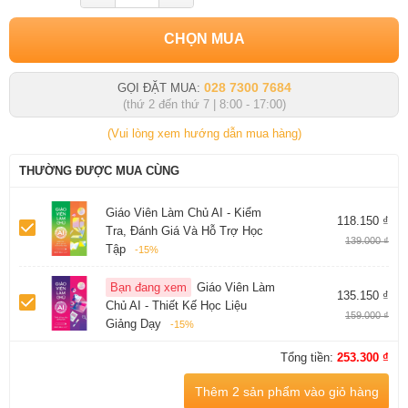
CHỌN MUA
028 7300 7684
GỌI ĐẶT MUA:
(thứ 2 đến thứ 7 | 8:00 - 17:00)
(Vui lòng xem hướng dẫn mua hàng)
THƯỜNG ĐƯỢC MUA CÙNG
Giáo Viên Làm Chủ AI - Kiểm
118.150 ₫
Tra, Đánh Giá Và Hỗ Trợ Học
139.000 ₫
Tập
-15%
Bạn đang xem
Giáo Viên Làm
135.150 ₫
Chủ AI - Thiết Kế Học Liệu
159.000 ₫
Giảng Dạy
-15%
Tổng tiền:
253.300 ₫
Thêm 2 sản phẩm vào giỏ hàng