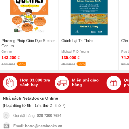
Phương Pháp Giáo Dục Steiner -
Giành Lại Tri Thức
Căn
Gen Ito
Gen Ito
Michael F. D. Young
Ryu 
143.200 ₫
135.000 ₫
74.
179.000 ₫
-20%
180.000 ₫
-25%
99.00
Hơn 33.000 tựa
Miễn phí giao
Qu
sách hay
hàng
ph
Nhà sách NetaBooks Online
(Hoạt động từ 8h - 17h, thứ 2 - thứ 7)
Gọi đặt hàng:
028 7300 7684
Email:
hotro@netabooks.vn