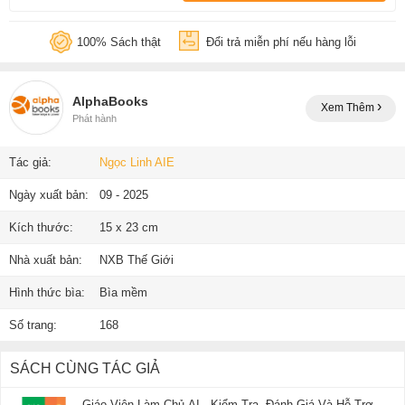
100% Sách thật
Đổi trả miễn phí nếu hàng lỗi
AlphaBooks
Xem Thêm
Phát hành
Tác giả:
Ngọc Linh AIE
Ngày xuất bản:
09 - 2025
Kích thước:
15 x 23 cm
Nhà xuất bản:
NXB Thế Giới
Hình thức bìa:
Bìa mềm
Số trang:
168
SÁCH CÙNG TÁC GIẢ
Giáo Viên Làm Chủ AI - Kiểm Tra, Đánh Giá Và Hỗ Trợ