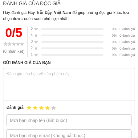
ĐÁNH GIÁ CỦA ĐỘC GIẢ
Hãy đánh giá
Hãy Trỗi Dậy, Việt Nam
để giúp những độc giả khác lựa
chọn được cuốn sách phù hợp nhất!
0/5
5
0% | 0 đánh giá
4
0% | 0 đánh giá
3
0% | 0 đánh giá
2
0% | 0 đánh giá
(0 nhận xét)
1
0% | 0 đánh giá
GỬI ĐÁNH GIÁ CỦA BẠN
Cuốn sách Hãy Trỗi Dậy, Việt Nam gồm tám
chương
Chương 1: Trình bày một tầm nhìn khát vọng về một nước
Việt Nam phồn vinh vào năm 2045 – kỷ niệm 100 năm độc
lập.
Đánh giá
Chương 2: Chia sẻ những trăn trở của tác giả về những rào
cản căn bản làm cho Việt Nam phát triển dưới mức tiềm
năng.
Chương 3: Bàn sâu về các yếu tố nền móng Việt Nam cần
phải xây dựng trên con đường đi đến phồn vinh.