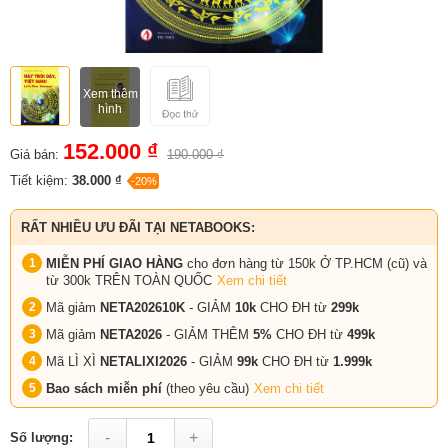
Xem thêm
hình
152.000 ₫
Giá bán:
190.000 ₫
Tiết kiệm:
38.000 ₫
-20%
RẤT NHIỀU ƯU ĐÃI TẠI NETABOOKS:
MIỄN PHÍ GIAO HÀNG
cho đơn hàng từ 150k Ở TP.HCM (cũ) và
từ 300k TRÊN TOÀN QUỐC
Xem chi tiết
Mã giảm
NETA202610K
- GIẢM
10k
CHO ĐH từ
299k
Mã giảm
NETA2026
- GIẢM THÊM
5%
CHO ĐH từ
499k
Mã LÌ XÌ
NETALIXI2026
- GIẢM
99k
CHO
ĐH từ
1.999k
Bao sách miễn phí
(theo yêu cầu)
Xem chi tiết
-
+
Số lượng: