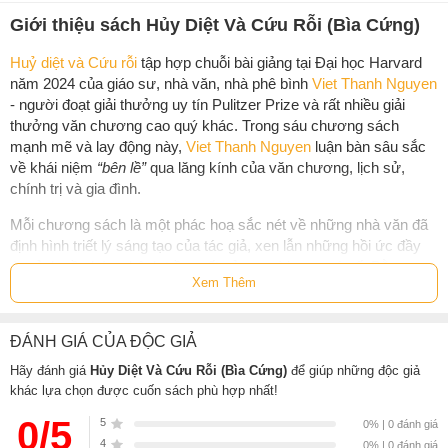
Giới thiệu sách Hủy Diệt Và Cứu Rỗi (Bìa Cứng)
Huỷ diệt và Cứu rỗi
tập hợp chuỗi bài giảng tại Đại học Harvard
năm 2024 của giáo sư, nhà văn, nhà phê bình
Viet Thanh Nguyen
- người đoạt giải thưởng uy tín Pulitzer Prize và rất nhiều giải
thưởng văn chương cao quý khác. Trong sáu chương sách
mạnh mẽ và lay động này,
Viet Thanh Nguyen
luận bàn sâu sắc
về khái niệm
“bên lề”
qua lăng kính của văn chương, lịch sử,
chính trị và gia đình.
Mỗi chương sách là một phác hoạ sắc nét về những nhà văn đã
định hình triết lý sáng tạo của tác giả, xen lẫn những hồi ức đầy
ám ảnh về chứng bệnh trầm uất của người mẹ quá cố. Bằng
Xem Thêm
những phân tích và lập luận uyên bác về các tác phẩm hư cấu và
phi hư cấu của Herman Melville, F. Scott Fitzgerald, Ralph
Ellison, William Carlos Williams, và Maxine Hong Kingston,
Viet
ĐÁNH GIÁ CỦA ĐỘC GIẢ
Thanh Nguyen
khai phóng lý thuyết mỹ học và cật vấn về chiến
tranh và chính trị. Trách nhiệm của nhà văn trong thời bạo loạn là
Hãy đánh giá
Hủy Diệt Và Cứu Rỗi (Bìa Cứng)
để giúp những độc giả
khác lựa chọn được cuốn sách phù hợp nhất!
gì? Chúng ta nên tán dương văn chương của những tiếng nói bị
lãng quên - hay cần đối diện với chính những thế lực đã khiến
0/5
5
0% | 0 đánh giá
hàng triệu người phải câm lặng? Những gánh nặng và khoái cảm
4
0% | 0 đánh giá