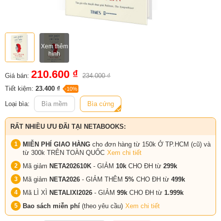
Xem thêm
hình
210.600 ₫
Giá bán:
234.000 ₫
Tiết kiệm:
23.400 ₫
-10%
Loại bìa:
Bìa mềm
Bìa cứng
RẤT NHIỀU ƯU ĐÃI TẠI NETABOOKS:
MIỄN PHÍ GIAO HÀNG
cho đơn hàng từ 150k Ở TP.HCM (cũ) và
từ 300k TRÊN TOÀN QUỐC
Xem chi tiết
Mã giảm
NETA202610K
- GIẢM
10k
CHO ĐH từ
299k
Mã giảm
NETA2026
- GIẢM THÊM
5%
CHO ĐH từ
499k
Mã LÌ XÌ
NETALIXI2026
- GIẢM
99k
CHO
ĐH từ
1.999k
Bao sách miễn phí
(theo yêu cầu)
Xem chi tiết