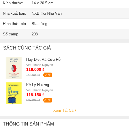
Kích thước:
14 x 20.5 cm
Nhà xuất bản:
NXB Hội Nhà Văn
Hình thức bìa:
Bìa cứng
Số trang:
208
SÁCH CÙNG TÁC GIẢ
Hủy Diệt Và Cứu Rỗi
Viet Thanh Nguyen
116.000 ₫
145.000 ₫
-20%
Kẻ Ly Hương
Viet Thanh Nguyen
118.150 ₫
139.000 ₫
-15%
Xem Tất Cả
THÔNG TIN SẢN PHẨM