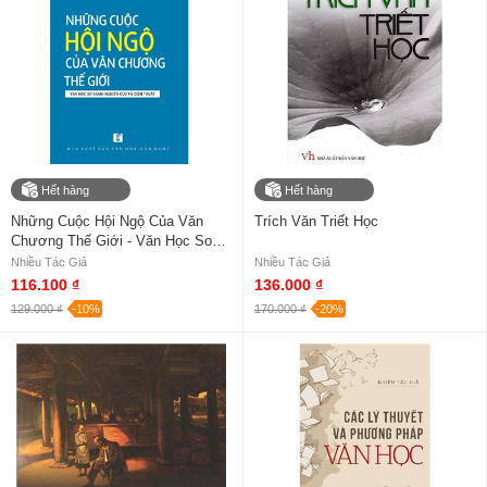
Hết hàng
Hết hàng
Những Cuộc Hội Ngộ Của Văn
Trích Văn Triết Học
Chương Thế Giới - Văn Học So
Sánh: Nghiên Cứu Và Dịch Thuật
Nhiều Tác Giả
Nhiều Tác Giả
116.100 ₫
136.000 ₫
129.000 ₫
-10%
170.000 ₫
-20%