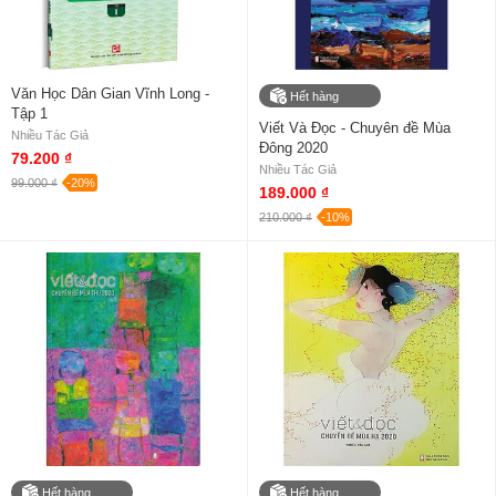
Văn Học Dân Gian Vĩnh Long -
Hết hàng
Tập 1
Viết Và Đọc - Chuyên đề Mùa
Nhiều Tác Giả
Đông 2020
79.200 ₫
Nhiều Tác Giả
99.000 ₫
-20%
189.000 ₫
210.000 ₫
-10%
Hết hàng
Hết hàng