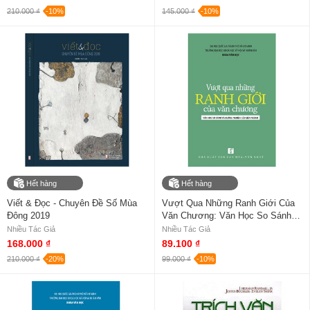
210.000 ₫
-10%
145.000 ₫
-10%
Hết hàng
Hết hàng
Viết & Đọc - Chuyên Đề Số Mùa
Vượt Qua Những Ranh Giới Của
Đông 2019
Văn Chương: Văn Học So Sánh
Và Hướng Nghiên Cứu Liên Ngành
Nhiều Tác Giả
Nhiều Tác Giả
168.000 ₫
89.100 ₫
210.000 ₫
-20%
99.000 ₫
-10%