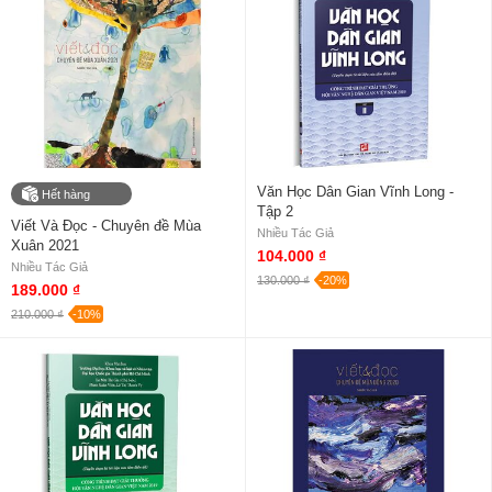
Văn Học Dân Gian Vĩnh Long -
Hết hàng
Tập 2
Viết Và Đọc - Chuyên đề Mùa
Nhiều Tác Giả
Xuân 2021
104.000 ₫
Nhiều Tác Giả
130.000 ₫
-20%
189.000 ₫
210.000 ₫
-10%