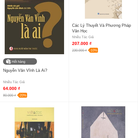
Các Lý Thuyết Và Phương Pháp
Văn Học
Nhiều Tác Giả
207.000 ₫
230.000 ₫
-10%
Hết hàng
Nguyễn Văn Vĩnh Là Ai?
Nhiều Tác Giả
64.000 ₫
80.000 ₫
-20%