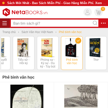
Sách Mới Nhất - Bao Sách Miễn Phí - Giao Hàng Miễn Phí. Xem Ngay
0
Trang chủ
Sách Văn Học Việt Nam
Phê bình văn học
thuyết
Tiểu sử -
Phóng sự -
Phê bình
Thơ
h sử
Hồi ký
Ký sự - Du
văn học
ký - Tùy bút
Phê bình văn học