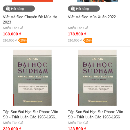
Hết hàng
Hết hàng
Viết Và Đọc Chuyên Đề Mùa Hạ
Viết Và Đọc Mùa Xuân 2022
2023
Nhiều Tác Giả
Nhiều Tác Giả
168.000 ₫
178.500 ₫
210.000 ₫
-20%
210.000 ₫
-15%
Tập San Đại Học Sư Phạm: Văn -
Tập San Đại Học Sư Phạm: Văn -
Sử - Triết Luận Cảo 1955-1956
Sử - Triết Luận Cảo 1955-1956
(Bìa Cứng)
Nhiều Tác Giả
Nhiều Tác Giả
220.000 ₫
123.500 ₫