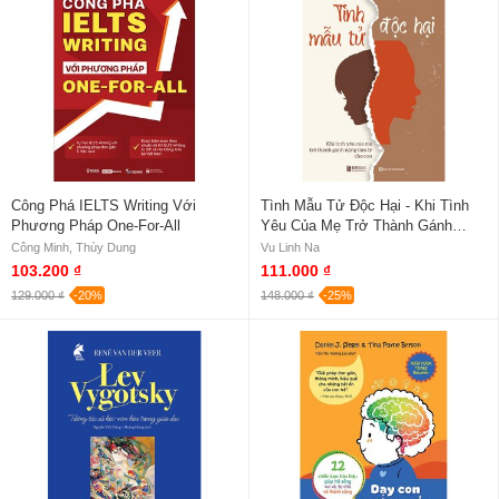
Công Phá IELTS Writing Với
Tình Mẫu Tử Độc Hại - Khi Tình
Phương Pháp One-For-All
Yêu Của Mẹ Trở Thành Gánh
Nặng Tâm Lý Cho Con
Công Minh, Thùy Dung
Vu Linh Na
103.200 ₫
111.000 ₫
129.000 ₫
-20%
148.000 ₫
-25%