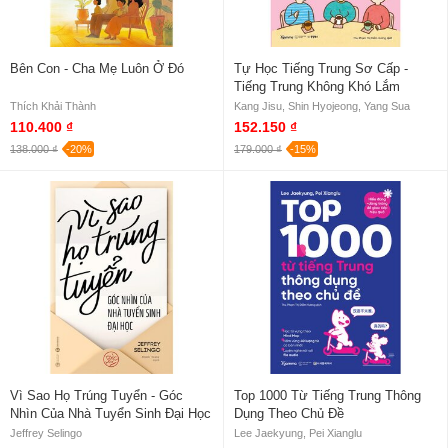
Bên Con - Cha Mẹ Luôn Ở Đó
Tự Học Tiếng Trung Sơ Cấp -
Tiếng Trung Không Khó Lắm
Thích Khải Thành
Kang Jisu, Shin Hyojeong, Yang Sua
110.400 ₫
152.150 ₫
138.000 ₫
-20%
179.000 ₫
-15%
Vì Sao Họ Trúng Tuyển - Góc
Top 1000 Từ Tiếng Trung Thông
Nhìn Của Nhà Tuyển Sinh Đại Học
Dụng Theo Chủ Đề
Jeffrey Selingo
Lee Jaekyung, Pei Xianglu