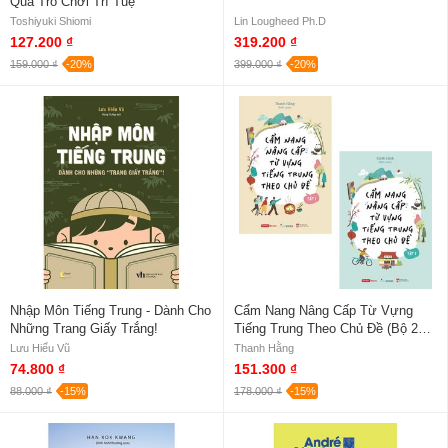
Qua Trò Chơi Trí Tuệ
Toshiyuki Shiomi
Lin Lougheed Ph.D
127.200 ₫
319.200 ₫
159.000 ₫
-20%
399.000 ₫
-20%
Nhập Môn Tiếng Trung - Dành Cho
Cẩm Nang Nâng Cấp Từ Vựng
Những Trang Giấy Trắng!
Tiếng Trung Theo Chủ Đề (Bộ 2
Tập)
Lưu Hiểu Vũ
Thanh Hằng
74.800 ₫
151.300 ₫
88.000 ₫
-15%
178.000 ₫
-15%