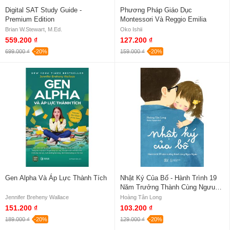
Digital SAT Study Guide -
Phương Pháp Giáo Dục
Premium Edition
Montessori Và Reggio Emilia
Brian W.Stewart, M.Ed.
Oko Ishii
559.200 ₫
127.200 ₫
699.000 ₫
-20%
159.000 ₫
-20%
Gen Alpha Và Áp Lực Thành Tích
Nhật Ký Của Bố - Hành Trình 19
Năm Trưởng Thành Cùng Ngưu
Ngưu
Jennifer Breheny Wallace
Hoàng Tân Long
151.200 ₫
103.200 ₫
189.000 ₫
-20%
129.000 ₫
-20%