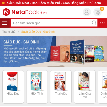
Sách Mới Nhất - Bao Sách Miễn Phí - Giao Hàng Miễn Phí. Xem Ngay
0
Trang chủ
Sách Giáo Dục - Gia Đình
Giáo Dục
Giới Tính
Thai giáo
Làm Cha
Din
Mẹ
- C