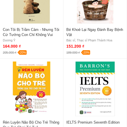
Con Tôi Bị Trầm Cảm - Nhưng Tôi
Bé Khoẻ Lại Ngay Đánh Bay Bệnh
Cứ Tưởng Con Chỉ Không Vui
Vặt
Dương Ý
Bác sĩ, Thạc sĩ Phạm Thánh Hoa
164.000 ₫
151.200 ₫
205.000 ₫
-20%
189.000 ₫
-20%
Rèn Luyện Não Bộ Cho Trẻ Thông
IELTS Premium Seventh Edition