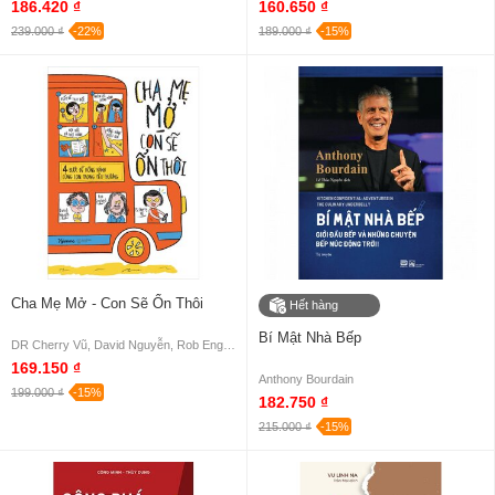
186.420 ₫
160.650 ₫
239.000 ₫
-22%
189.000 ₫
-15%
Cha Mẹ Mở - Con Sẽ Ổn Thôi
Hết hàng
Bí Mật Nhà Bếp
DR Cherry Vũ, David Nguyễn, Rob England
169.150 ₫
Anthony Bourdain
199.000 ₫
-15%
182.750 ₫
215.000 ₫
-15%