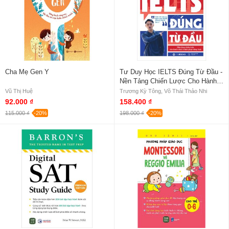
Cha Mẹ Gen Y
Tư Duy Học IELTS Đúng Từ Đầu -
Nền Tảng Chiến Lược Cho Hành
Trình Chinh Phục Tiếng Anh
Vũ Thị Huệ
Trương Kỳ Tông, Võ Thái Thảo Nhi
92.000 ₫
158.400 ₫
115.000 ₫
-20%
198.000 ₫
-20%