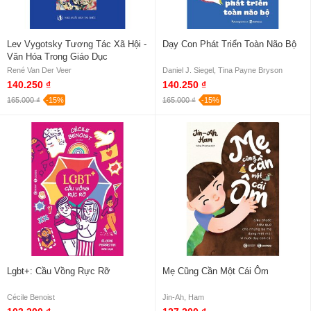
Lev Vygotsky Tương Tác Xã Hội -
Dạy Con Phát Triển Toàn Não Bộ
Văn Hóa Trong Giáo Dục
René Van Der Veer
Daniel J. Siegel, Tina Payne Bryson
140.250 ₫
140.250 ₫
165.000 ₫
-15%
165.000 ₫
-15%
Lgbt+: Cầu Vồng Rực Rỡ
Mẹ Cũng Cần Một Cái Ôm
Cécile Benoist
Jin-Ah, Ham