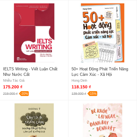
IELTS Writing - Viết Luận Chất
50+ Hoạt Động Phát Triển Năng
Như Nước Cất
Lực Cảm Xúc - Xã Hội
Nhiều Tác Giả
Hong Dinh
175.200 ₫
118.150 ₫
219.000 ₫
-20%
139.000 ₫
-15%