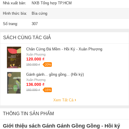
Nhà xuất bản:
NXB Tổng hợp TP.HCM
Hình thức bìa:
Bìa cứng
Số trang:
307
SÁCH CÙNG TÁC GIẢ
Chân Cứng Đá Mềm - Hồi Ký - Xuân Phượng
Xuân Phượng
120.000 ₫
150.000 ₫
-20%
Gánh gánh... gồng gồng... (Hồi ký)
Xuân Phượng
136.000 ₫
160.000 ₫
-15%
Xem Tất Cả
THÔNG TIN SẢN PHẨM
Giới thiệu sách Gánh Gánh Gồng Gồng - Hồi ký