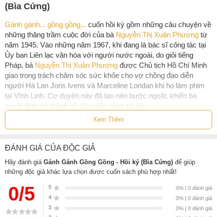
(Bìa Cứng)
Gánh gánh... gồng gồng...
cuốn hồi ký gồm những câu chuyện về
những thăng trầm cuộc đời của bà
Nguyễn Thị Xuân Phượng
từ
năm 1945. Vào những năm 1967, khi đang là bác sĩ công tác tại
Ủy ban Liên lạc văn hóa với người nước ngoài, do giỏi tiếng
Pháp, bà
Nguyễn Thị Xuân Phượng
được Chủ tịch Hồ Chí Minh
giao trọng trách chăm sóc sức khỏe cho vợ chồng đạo diễn
người Hà Lan Joris Ivens và Marceline Loridan khi họ làm phim
tại Vĩnh Linh. Cơ duyên này đã tạo nên bước ngoặt, khiến bà
quyết định trở thành nữ đạo diễn phim tài liệu.
Xem Thêm
Năm 1968, bà trở thành nữ đạo diễn, phóng viên chiến trường
duy nhất ở Việt Nam làm việc tại Phòng Truyền hình, tiền thân
của Đài truyền hình Việt Nam bây giờ. Bà đã thực hiện hàng loạt
ĐÁNH GIÁ CỦA ĐỘC GIẢ
phim tài liệu mang tính thời sự, phản ánh những sự kiện chiến sự
Hãy đánh giá
Gánh Gánh Gồng Gồng - Hồi ký (Bìa Cứng)
để giúp
tại chiến trường Campuchia, biên giới phía bắc, và là một trong
những độc giả khác lựa chọn được cuốn sách phù hợp nhất!
những phóng viên đầu tiên vào Dinh Độc lập theo trung đoàn xe
tăng vào ngày 30.4.1975…
0/5
5
0% | 0 đánh giá
4
0% | 0 đánh giá
Nhận xét
3
0% | 0 đánh giá