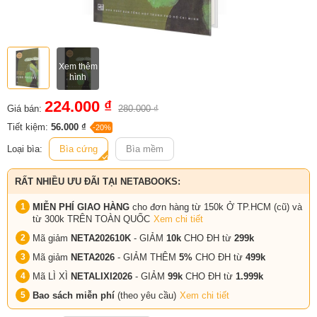
Xem thêm
hình
224.000 ₫
Giá bán:
280.000 ₫
Tiết kiệm:
56.000 ₫
-20%
Loại bìa:
Bìa cứng
Bìa mềm
RẤT NHIỀU ƯU ĐÃI TẠI NETABOOKS:
MIỄN PHÍ GIAO HÀNG
cho đơn hàng từ 150k Ở TP.HCM (cũ) và
từ 300k TRÊN TOÀN QUỐC
Xem chi tiết
Mã giảm
NETA202610K
- GIẢM
10k
CHO ĐH từ
299k
Mã giảm
NETA2026
- GIẢM THÊM
5%
CHO ĐH từ
499k
Mã LÌ XÌ
NETALIXI2026
- GIẢM
99k
CHO
ĐH từ
1.999k
Bao sách miễn phí
(theo yêu cầu)
Xem chi tiết