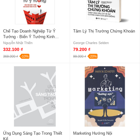
Chế Tạo Doanh Nghiệp Từ Ý
Tâm Lý Thị Trường Chứng Khoán
Tưởng - Biến Ý Tưởng Kinh
Doanh Thành Tài Sản Của Doanh
Nguyễn Nhật Thiên
George Charles Selden
Nghiệp
332.100 ₫
79.200 ₫
369.000 ₫
-10%
99.000 ₫
-20%
Ứng Dụng Sáng Tạo Trong Thiết
Marketing Hướng Nội
Kế