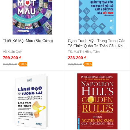
Thiết Kế Một Màu (Bìa Cứng)
Cạnh Tranh Mỹ - Trung Trong Các
Tổ Chức Quản Trị Toàn Cầu, Khu
Vực Và Một Số Hàm Ý Đối Sách
Vũ Xuân Quý
TS. Mai Thị Hồng Tâm
Của Việt Nam
799.200 ₫
223.200 ₫
888.000 ₫
-10%
279.000 ₫
-20%