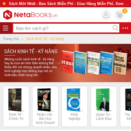
Sách Mới Nhất - Bao Sách Miễn Phí - Giao Hàng Miễn Phí. Xem Ngay
0
Trang chủ
Sách Kinh Tế - Kỹ Năng
Kinh Tế -
Nhân Vật -
Khởi
Quản Trị -
Tài
Chính Trị
Bài Học
Nghiệp
Lãnh Đạo
Kế
Kinh Doanh