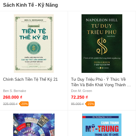
Sách Kinh Tế - Kỹ Năng
Chính Sách Tiền Tệ Thế Kỷ 21
Tư Duy Triệu Phú - Ý Thức Về
Tiền Và Biến Khát Vọng Thành Sự
Giàu Sang
Ben S. Bernake
Don M. Green
260.000 ₫
72.250 ₫
325.000 ₫
-20%
85.000 ₫
-15%