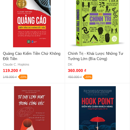
Quảng Cáo Kiếm Tiền Chứ Không
Chính Trị - Khái Lược Những Tư
Đốt Tiền
Tưởng Lớn (Bìa Cứng)
Claude C. Hopkins
DK
119.200 ₫
360.000 ₫
149.000 ₫
-20%
450.000 ₫
-20%