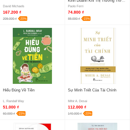
Kinh Doanh Khi Thị Trường Trở
Nên Khó Lường
David Michaels
Paolo Ferri
167.200 ₫
74.800 ₫
209.000 ₫
-20%
88.000 ₫
-15%
Hiểu Đúng Về Tiền
Sự Minh Triết Của Tài Chính
L. Randall Way
Mihir A. Desai
51.000 ₫
112.000 ₫
60.000 ₫
-15%
140.000 ₫
-20%