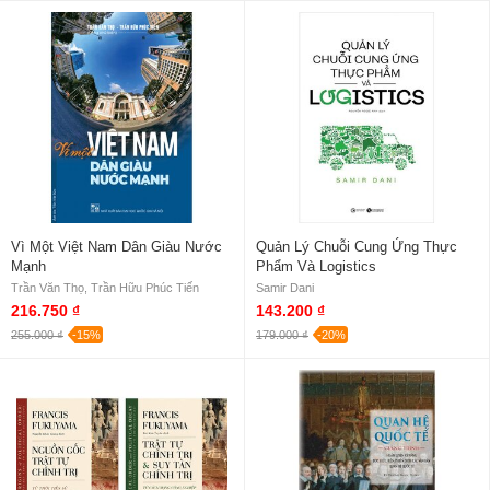
Vì Một Việt Nam Dân Giàu Nước
Quản Lý Chuỗi Cung Ứng Thực
Mạnh
Phẩm Và Logistics
Trần Văn Thọ, Trần Hữu Phúc Tiến
Samir Dani
216.750 ₫
143.200 ₫
255.000 ₫
-15%
179.000 ₫
-20%