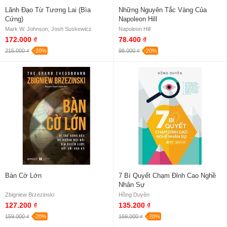
Lãnh Đạo Từ Tương Lai (Bìa
Những Nguyên Tắc Vàng Của
Cứng)
Napoleon Hill
Mark W. Johnson, Josh Suskewicz
Napoleon Hill
172.000 ₫
78.400 ₫
215.000 ₫
-20%
98.000 ₫
-20%
Bàn Cờ Lớn
7 Bí Quyết Chạm Đỉnh Cao Nghề
Nhân Sự
Zbigniew Brzezinski
Hồng Duyên
127.200 ₫
135.200 ₫
159.000 ₫
-20%
169.000 ₫
-20%