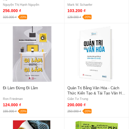
Nguyện Thị Hạnh Nguyên
Mark W. Schaefer
256.000 ₫
103.200 ₫
320.000 ₫
-20%
129.000 ₫
-20%
Đi Làm Đừng Đi Lầm
Quản Trị Bằng Văn Hóa - Cách
Thức Kiến Tạo & Tái Tạo Văn Hóa
Tổ Chức (Bìa Cứng)
Ron Friedman
Giản Tư Trung
124.000 ₫
200.000 ₫
155.000 ₫
-20%
250.000 ₫
-20%