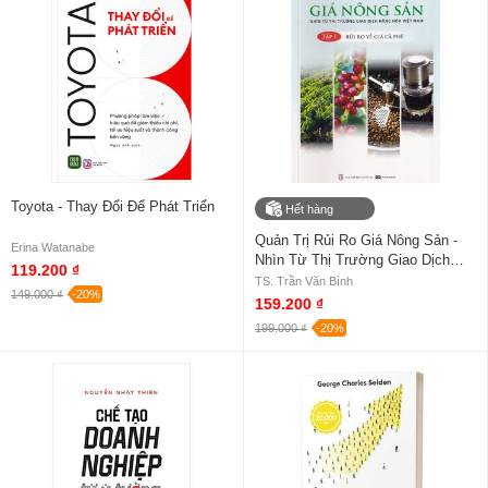
Toyota - Thay Đổi Để Phát Triển
Hết hàng
Quản Trị Rủi Ro Giá Nông Sản -
Erina Watanabe
Nhìn Từ Thị Trường Giao Dịch
119.200 ₫
Hàng Hóa Việt Nam - Tập 1: Rủi
TS. Trần Văn Bình
149.000 ₫
-20%
Ro Về Giá Cà Phê
159.200 ₫
199.000 ₫
-20%