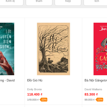
Kinh dị
thám
hiệp
tích
ng - David
Đồi Gió Hú
Bà Nội Găngxtơ
Emily Bronte
David Walliams
118.400 ₫
83.300 ₫
148.000 ₫
-20%
98.000 ₫
-15%