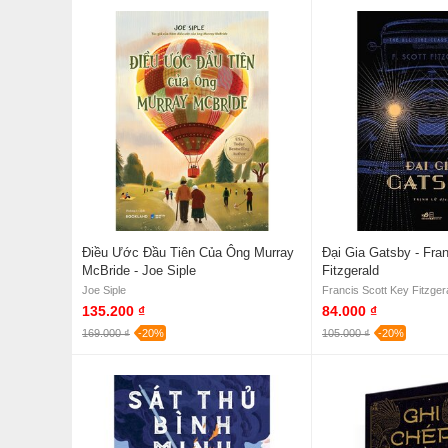
Điều Ước Đầu Tiên Của Ông Murray
Đại Gia Gatsby - Fra
McBride - Joe Siple
Fitzgerald
Joe Siple
Francis Scott Key Fitzger
135.200 ₫
84.000 ₫
169.000 ₫
-20%
105.000 ₫
-20%