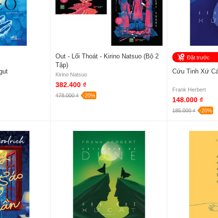
Out - Lối Thoát - Kirino Natsuo (Bộ 2
Đặt trước
Tập)
gut
Cứu Tinh Xứ Cát
Kirino Natsuo
382.400 ₫
Frank Herbert
478.000 ₫
-20%
148.000 ₫
185.000 ₫
-20%