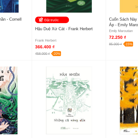
ần - Cornell
Cuốn Sách Này
Đặt trước
Áp - Emily Maro
Hậu Duệ Xứ Cát - Frank Herbert
Emily Maroutian
72.250 ₫
Frank Herbert
85.000 ₫
-15%
366.400 ₫
458.000 ₫
-20%