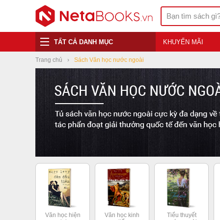
TẤT CẢ DANH MỤC
KHUYẾN MÃI
Trang chủ
Sách Văn học nước ngoài
Văn học hiện
Văn học kinh
Tiểu thuyết