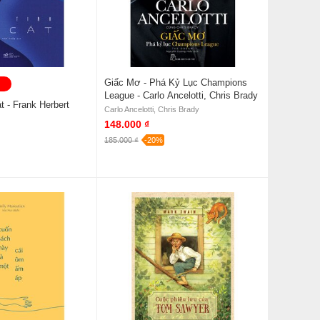
Giấc Mơ - Phá Kỷ Lục Champions
League - Carlo Ancelotti, Chris Brady
 - Frank Herbert
Carlo Ancelotti, Chris Brady
148.000 ₫
185.000 ₫
-20%