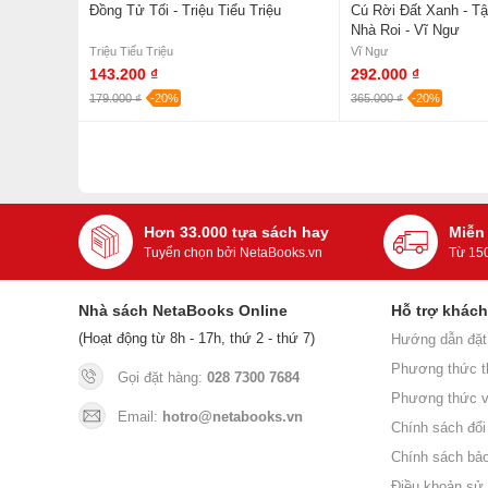
Đồng Tử Tối - Triệu Tiểu Triệu
Cú Rời Đất Xanh - Tậ
Nhà Roi - Vĩ Ngư
Triệu Tiểu Triệu
Vĩ Ngư
143.200 ₫
292.000 ₫
179.000 ₫
-20%
365.000 ₫
-20%
Hơn 33.000 tựa sách hay
Miễn
Tuyển chọn bởi NetaBooks.vn
Từ 15
Nhà sách NetaBooks Online
Hỗ trợ khác
(Hoạt động từ 8h - 17h, thứ 2 - thứ 7)
Hướng dẫn đặt
Phương thức t
Gọi đặt hàng:
028 7300 7684
Phương thức v
Email:
hotro@netabooks.vn
Chính sách đổi 
Chính sách bả
Điều khoản sử