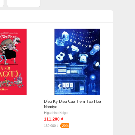
Điều Kỳ Diệu Của Tiệm Tạp Hóa
Namiya
Higashino Keigo
111.200 ₫
139.000 ₫
-20%