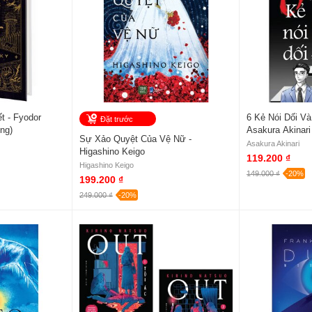
t - Fyodor
6 Kẻ Nói Dối Và
Đặt trước
ng)
Asakura Akinari
Sự Xảo Quyệt Của Vệ Nữ -
Asakura Akinari
Higashino Keigo
119.200 ₫
Higashino Keigo
149.000 ₫
-20%
199.200 ₫
249.000 ₫
-20%