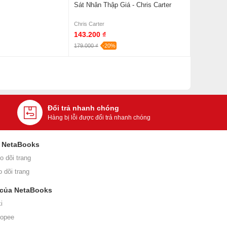
Sát Nhân Thập Giá - Chris Carter
Chris Carter
143.200 ₫
179.000 ₫
-20%
Đổi trả nhanh chóng
Hàng bị lỗi được đổi trả nhanh chóng
i NetaBooks
o dõi trang
o dõi trang
 của NetaBooks
i
hopee