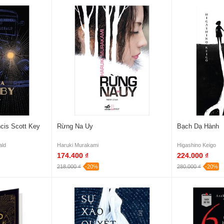
ncis Scott Key
Rừng Na Uy
Bạch Dạ Hành
ald
Haruki Murakami
Higashino Keigo
174.400 ₫
224.000 ₫
218.000 ₫
-20%
280.000 ₫
-20%