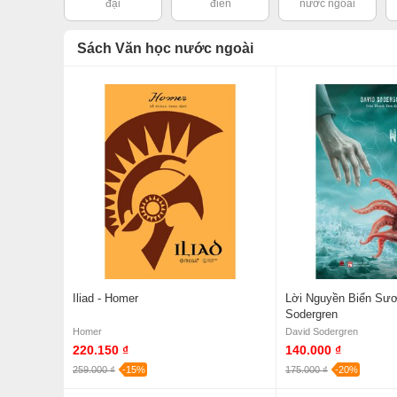
đại
điển
nước ngoài
Sách Văn học nước ngoài
Iliad - Homer
Lời Nguyền Biển Sươ
Sodergren
Homer
David Sodergren
220.150 ₫
140.000 ₫
259.000 ₫
-15%
175.000 ₫
-20%