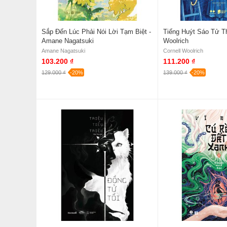
Sắp Đến Lúc Phải Nói Lời Tạm Biệt -
Tiếng Huýt Sáo Tử Th
Amane Nagatsuki
Woolrich
Amane Nagatsuki
Cornell Woolrich
103.200 ₫
111.200 ₫
129.000 ₫
-20%
139.000 ₫
-20%