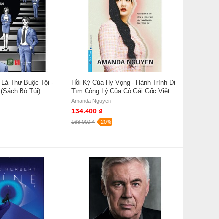
 Lá Thư Buộc Tội -
Hồi Ký Của Hy Vọng - Hành Trình Đi
 (Sách Bỏ Túi)
Tìm Công Lý Của Cô Gái Gốc Việt
Đầu Tiên Bay Vào Vũ Trụ - Amanda
Amanda Nguyen
Nguyen
134.400 ₫
168.000 ₫
-20%