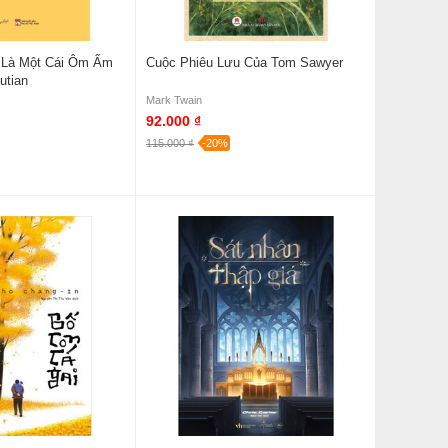
 Là Một Cái Ôm Ấm
Cuộc Phiêu Lưu Của Tom Sawyer
utian
Mark Twain
92.000 ₫
115.000 ₫
-20%