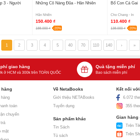
p 3 - Người
Những Cô Nàng Đũa - Hân Nhiên
Bố Con Cá Gai
Hân Nhiên
Cho Chang - In
150.400 ₫
110.400 ₫
188.000 ₫
-20%
138.000 ₫
-20%
1
2
3
4
5
40
70
110
140
›
»
 phí giao hàng
Quà tặng miễn phí
0k ở HCM và 300k trên TOÀN QUỐC
Bao sách miễn phí
h hàng
Về NetaBooks
Kết nối vớ
 hàng
Giới thiệu NETABooks
6.072 the
hanh toán
Tuyển dụng
355 the
ận chuyển
Gian hàng
Sản phẩm khác
trả
Trên Tik
Tin Sách
o mật
Trên S
Tủ sách
 dụng