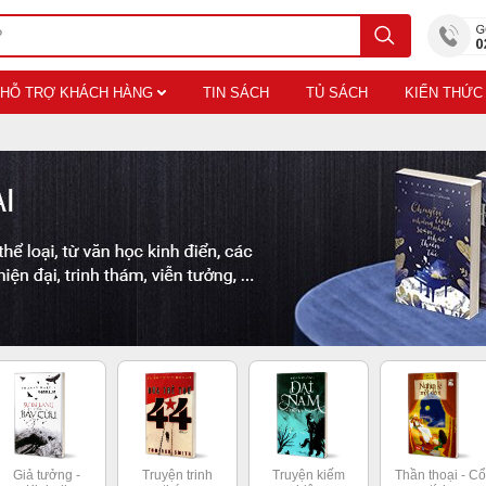
HỖ TRỢ KHÁCH HÀNG
TIN SÁCH
TỦ SÁCH
KIẾN THỨC
Giả tưởng -
Truyện trinh
Truyện kiếm
Thần thoại - Cổ